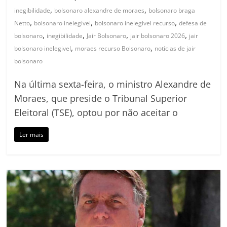
,
,
inegibilidade
bolsonaro alexandre de moraes
bolsonaro braga
,
,
,
Netto
bolsonaro inelegivel
bolsonaro inelegivel recurso
defesa de
,
,
,
,
bolsonaro
inegibilidade
Jair Bolsonaro
jair bolsonaro 2026
jair
,
,
bolsonaro inelegivel
moraes recurso Bolsonaro
notícias de jair
bolsonaro
Na última sexta-feira, o ministro Alexandre de
Moraes, que preside o Tribunal Superior
Eleitoral (TSE), optou por não aceitar o
Ler mais