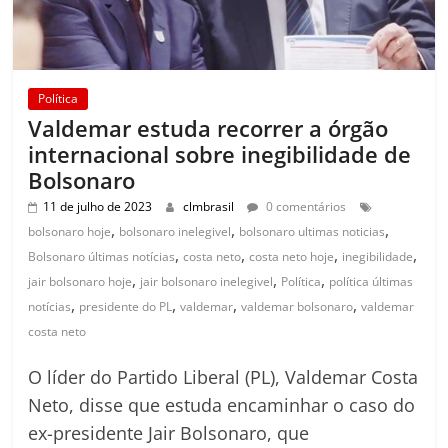
Política
Valdemar estuda recorrer a órgão
internacional sobre inegibilidade de
Bolsonaro
11 de julho de 2023
clmbrasil
0 comentários
,
,
,
bolsonaro hoje
bolsonaro inelegivel
bolsonaro ultimas noticias
,
,
,
,
Bolsonaro últimas notícias
costa neto
costa neto hoje
inegibilidade
,
,
,
jair bolsonaro hoje
jair bolsonaro inelegivel
Política
política últimas
,
,
,
,
notícias
presidente do PL
valdemar
valdemar bolsonaro
valdemar
costa neto
O líder do Partido Liberal (PL), Valdemar Costa
Neto, disse que estuda encaminhar o caso do
ex-presidente Jair Bolsonaro, que