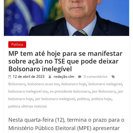
Política
MP tem até hoje para se manifestar
sobre ação no TSE que pode deixar
Bolsonaro inelegível
12 de abril de 2023
redação clm
0 comentários
,
,
,
,
Bolsonaro
bolsonaro acao tse
bolsonaro hoje
bolsonaro inelegivel
,
,
,
bolsonaro inelegivel tse
ex presidente bolsonaro
Jair Bolsonaro
jair
,
,
,
,
bolsonaro hoje
jair bolsonaro inelegivel
politica
politica hoje
politica ultimas noticias
Nesta quarta-feira (12), termina o prazo para o
Ministério Público Eleitoral (MPE) apresentar