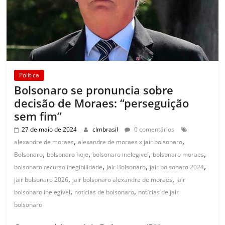
Política
Bolsonaro se pronuncia sobre
decisão de Moraes: “perseguição
sem fim”
27 de maio de 2024
clmbrasil
0 comentários
,
,
alexandre de moraes
alexandre de moraes x jair bolsonaro
,
,
,
,
Bolsonaro
bolsonaro hoje
bolsonaro inelegivel
bolsonaro moraes
,
,
,
bolsonaro recurso inegibilidade
Jair Bolsonaro
jair bolsonaro 2024
,
,
jair bolsonaro 2026
jair bolsonaro alexandre de moraes
jair
,
,
bolsonaro inelegivel
notícias de bolsonaro
notícias de jair
bolsonaro