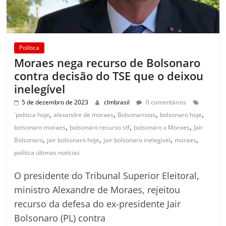
Política
Moraes nega recurso de Bolsonaro
contra decisão do TSE que o deixou
inelegível
5 de dezembro de 2023
clmbrasil
0 comentários
,
,
,
,
´politica hoje
alexandre de moraes
Bolsonaristas
bolsonaro hoje
,
,
,
bolsonaro moraes
bolsonaro recurso stf
bolsonaro x Moraes
Jair
,
,
,
,
Bolsonaro
jair bolsonaro hoje
jair bolsonaro inelegivel
moraes
política últimas notícias
O presidente do Tribunal Superior Eleitoral,
ministro Alexandre de Moraes, rejeitou
recurso da defesa do ex-presidente Jair
Bolsonaro (PL) contra