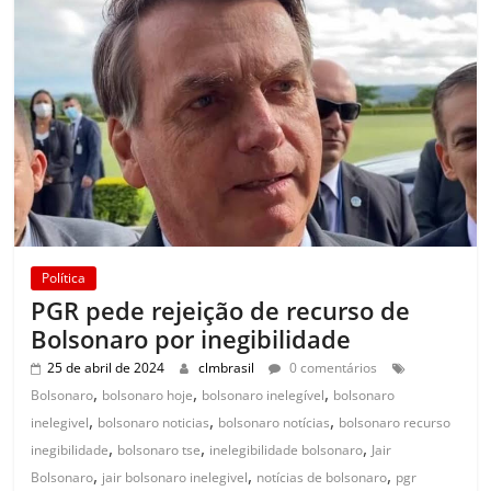
Política
PGR pede rejeição de recurso de
Bolsonaro por inegibilidade
25 de abril de 2024
clmbrasil
0 comentários
,
,
,
Bolsonaro
bolsonaro hoje
bolsonaro inelegível
bolsonaro
,
,
,
inelegivel
bolsonaro noticias
bolsonaro notícias
bolsonaro recurso
,
,
,
inegibilidade
bolsonaro tse
inelegibilidade bolsonaro
Jair
,
,
,
Bolsonaro
jair bolsonaro inelegivel
notícias de bolsonaro
pgr