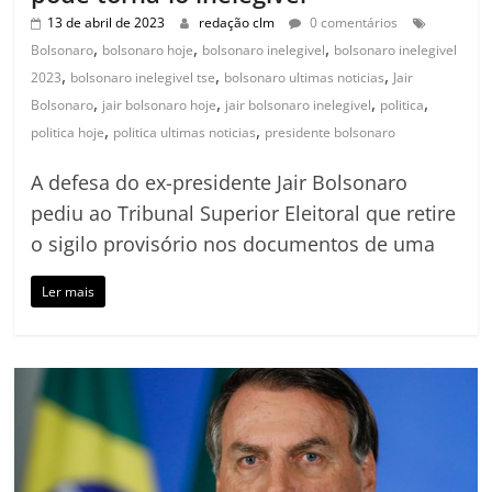
13 de abril de 2023
redação clm
0 comentários
,
,
,
Bolsonaro
bolsonaro hoje
bolsonaro inelegivel
bolsonaro inelegivel
,
,
,
2023
bolsonaro inelegivel tse
bolsonaro ultimas noticias
Jair
,
,
,
,
Bolsonaro
jair bolsonaro hoje
jair bolsonaro inelegivel
politica
,
,
politica hoje
politica ultimas noticias
presidente bolsonaro
A defesa do ex-presidente Jair Bolsonaro
pediu ao Tribunal Superior Eleitoral que retire
o sigilo provisório nos documentos de uma
Ler mais