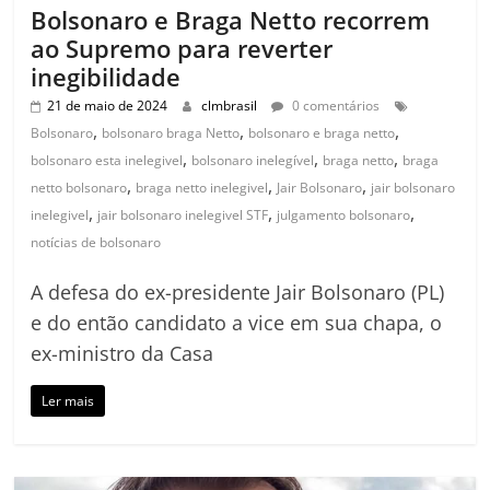
Bolsonaro e Braga Netto recorrem
ao Supremo para reverter
inegibilidade
21 de maio de 2024
clmbrasil
0 comentários
,
,
,
Bolsonaro
bolsonaro braga Netto
bolsonaro e braga netto
,
,
,
bolsonaro esta inelegivel
bolsonaro inelegível
braga netto
braga
,
,
,
netto bolsonaro
braga netto inelegivel
Jair Bolsonaro
jair bolsonaro
,
,
,
inelegivel
jair bolsonaro inelegivel STF
julgamento bolsonaro
notícias de bolsonaro
A defesa do ex-presidente Jair Bolsonaro (PL)
e do então candidato a vice em sua chapa, o
ex-ministro da Casa
Ler mais