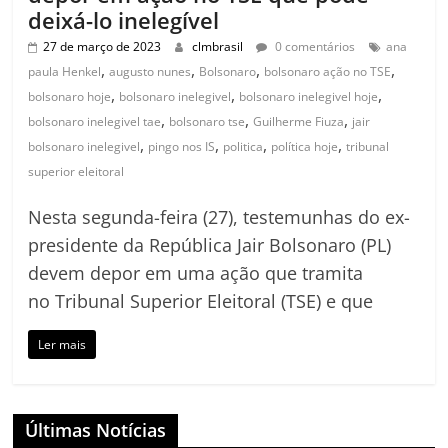
deixá-lo inelegível
27 de março de 2023
clmbrasil
0 comentários
ana
,
,
,
,
paula Henkel
augusto nunes
Bolsonaro
bolsonaro ação no TSE
,
,
,
bolsonaro hoje
bolsonaro inelegivel
bolsonaro inelegivel hoje
,
,
,
bolsonaro inelegivel tae
bolsonaro tse
Guilherme Fiuza
jair
,
,
,
,
bolsonaro inelegivel
pingo nos IS
politica
política hoje
tribunal
superior eleitoral
Nesta segunda-feira (27), testemunhas do ex-
presidente da República Jair Bolsonaro (PL)
devem depor em uma ação que tramita
no Tribunal Superior Eleitoral (TSE) e que
Ler mais
Últimas Notícias