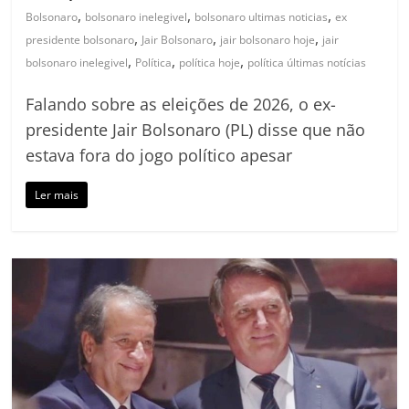
,
,
,
Bolsonaro
bolsonaro inelegivel
bolsonaro ultimas noticias
ex
,
,
,
presidente bolsonaro
Jair Bolsonaro
jair bolsonaro hoje
jair
,
,
,
bolsonaro inelegivel
Política
política hoje
política últimas notícias
Falando sobre as eleições de 2026, o ex-
presidente Jair Bolsonaro (PL) disse que não
estava fora do jogo político apesar
Ler mais