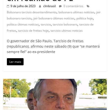
9 de julho de 2023
clmbrasil
0 comentários
,
,
Bolsonaro tarcisio desentendimento
bolsonaro ultimas noticias
jair
,
,
,
bolsonaro tarcisio
jair bolsonaro últimas notícias
política hoje
,
,
,
política últimas notícias
tarcisio
tarcisio bolsonaro
tarcisio de
,
,
Freitas
tarcisio de freitas hoje
tarcisio ultimas noticias
O governador de São Paulo, Tarcísio de Freitas
(republicano), afirmou neste sábado (9) que “se manterá
sempre fiel” ao ex-presidente
Ler mais