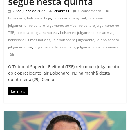
segue nesta quinta
29 de junho de 2023
clmbrasil
0 comentários
,
,
,
Bolsonaro
bolsonaro hoje
bolsonaro inelegivel
bolsonaro
,
,
julgamento
bolsonaro julgamento ao vivo
bolsonaro julgamento no
,
,
,
TSE
bolsonaro julgamento tse
bolsonaro julgamento tse ao vivo
,
,
bolsonaro ultimas noticias
jair bolsonaro julgamento
jair bolsonaro
,
,
julgamento tse
julgamento de bolsonaro
julgamento de bolsonaro
TSE
O Tribunal Superior Eleitoral (TSE) retomou o julgamento
do ex-presidente Jair Bolsonaro (PL) na manhã desta
quinta-feira (29). Com o
Ler mais