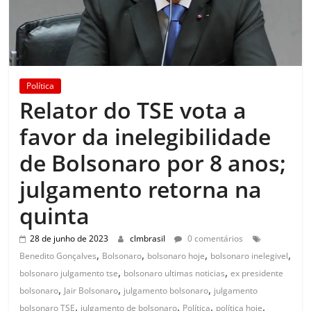
Política
Relator do TSE vota a
favor da inelegibilidade
de Bolsonaro por 8 anos;
julgamento retorna na
quinta
28 de junho de 2023
clmbrasil
0 comentários
,
,
,
,
Benedito Gonçalves
Bolsonaro
bolsonaro hoje
bolsonaro inelegivel
,
,
bolsonaro julgamento tse
bolsonaro ultimas noticias
ex presidente
,
,
,
bolsonaro
Jair Bolsonaro
julgamento bolsonaro
julgamento
,
,
,
,
bolsonaro TSE
julgamento de bolsonaro
Política
política hoje