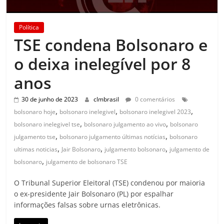
Política
TSE condena Bolsonaro e
o deixa inelegível por 8
anos
30 de junho de 2023
clmbrasil
0 comentários
,
,
,
bolsonaro hoje
bolsonaro inelegivel
bolsonaro inelegivel 2023
,
,
bolsonaro inelegivel tse
bolsonaro julgamento ao vivo
bolsonaro
,
,
julgamento tse
bolsonaro julgamento últimas notícias
bolsonaro
,
,
,
ultimas noticias
Jair Bolsonaro
julgamento bolsonaro
julgamento de
,
bolsonaro
julgamento de bolsonaro TSE
O Tribunal Superior Eleitoral (TSE) condenou por maioria
o ex-presidente Jair Bolsonaro (PL) por espalhar
informações falsas sobre urnas eletrônicas.