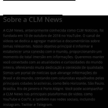
Sobre a CLM News
A CLM News, anteriormente conhecida como CLM Notícias, foi
fundada em 10 de outubro de 2018 no YouTube. O canal de
vídeos se dedica a agregar matérias e documentários sobre
temas relevantes. Nosso objetivo principal é informar e
estabelecer uma conexão com o mundo, proporcionando um
momento de total imersão em informações. Queremos manter
você conectado com as atualidades e curiosidades do mundo
inteiro, oferecendo muita dedicação e conteúdo de qualidade.
Somos um portal de notícias que abrange informações do
Brasil e do mundo, contando com colunistas espalhados pelas
principais cidades brasileiras, como Belo Horizonte, São Paulo,
Brasília, Rio de Janeiro e Porto Alegre. Você pode acompanhar
a CLM News nas principais plataformas de vídeo, como
YouTube e CosTV, e também nas redes sociais, incluindo
Instagram, Twitter e Telegram.