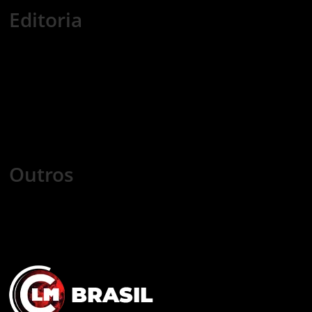
Editoria
Economia
Nacional
Internacional
Esportes
Tecnologia
Mundo Cristão
Saúde
Games
Cursos
Outros
COLUNISTAS
COMERCIAL
FALE CONOSCO
POLÍTICA DE PRIVACIDADE
TRABALHE CONOSCO