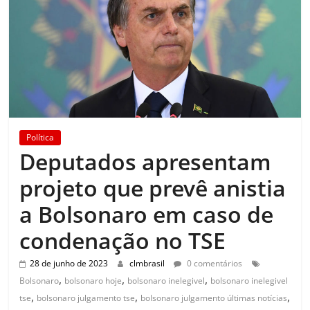
Política
Deputados apresentam
projeto que prevê anistia
a Bolsonaro em caso de
condenação no TSE
28 de junho de 2023
clmbrasil
0 comentários
,
,
,
Bolsonaro
bolsonaro hoje
bolsonaro inelegivel
bolsonaro inelegivel
,
,
,
tse
bolsonaro julgamento tse
bolsonaro julgamento últimas notícias