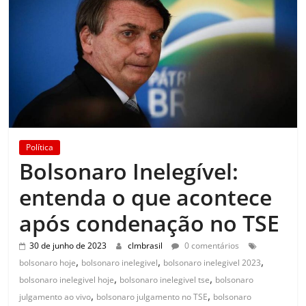
Política
Bolsonaro Inelegível:
entenda o que acontece
após condenação no TSE
30 de junho de 2023
clmbrasil
0 comentários
,
,
,
bolsonaro hoje
bolsonaro inelegivel
bolsonaro inelegivel 2023
,
,
bolsonaro inelegivel hoje
bolsonaro inelegivel tse
bolsonaro
,
,
julgamento ao vivo
bolsonaro julgamento no TSE
bolsonaro