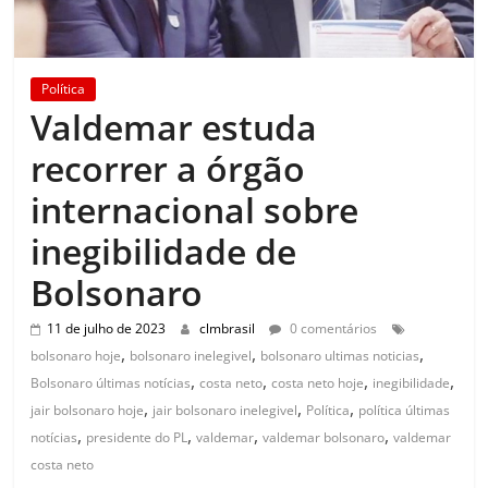
Política
Valdemar estuda
recorrer a órgão
internacional sobre
inegibilidade de
Bolsonaro
11 de julho de 2023
clmbrasil
0 comentários
,
,
,
bolsonaro hoje
bolsonaro inelegivel
bolsonaro ultimas noticias
,
,
,
,
Bolsonaro últimas notícias
costa neto
costa neto hoje
inegibilidade
,
,
,
jair bolsonaro hoje
jair bolsonaro inelegivel
Política
política últimas
,
,
,
,
notícias
presidente do PL
valdemar
valdemar bolsonaro
valdemar
costa neto