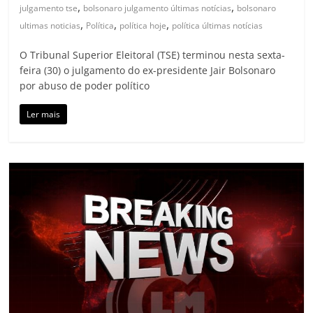
,
,
julgamento tse
bolsonaro julgamento últimas notícias
bolsonaro
,
,
,
ultimas noticias
Política
política hoje
política últimas notícias
O Tribunal Superior Eleitoral (TSE) terminou nesta sexta-
feira (30) o julgamento do ex-presidente Jair Bolsonaro
por abuso de poder político
Ler mais