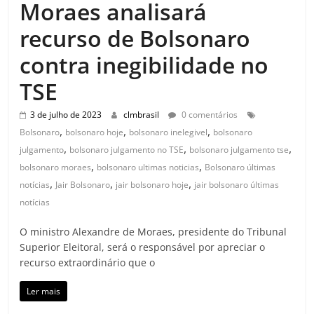
Moraes analisará
recurso de Bolsonaro
contra inegibilidade no
TSE
3 de julho de 2023
clmbrasil
0 comentários
,
,
,
Bolsonaro
bolsonaro hoje
bolsonaro inelegivel
bolsonaro
,
,
,
julgamento
bolsonaro julgamento no TSE
bolsonaro julgamento tse
,
,
bolsonaro moraes
bolsonaro ultimas noticias
Bolsonaro últimas
,
,
,
notícias
Jair Bolsonaro
jair bolsonaro hoje
jair bolsonaro últimas
notícias
O ministro Alexandre de Moraes, presidente do Tribunal
Superior Eleitoral, será o responsável por apreciar o
recurso extraordinário que o
Ler mais