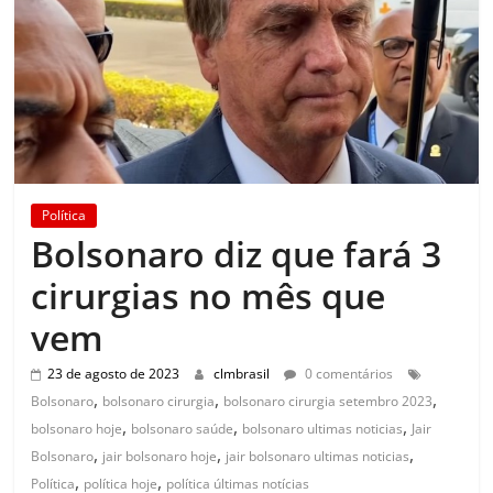
Política
Bolsonaro diz que fará 3
cirurgias no mês que
vem
23 de agosto de 2023
clmbrasil
0 comentários
,
,
,
Bolsonaro
bolsonaro cirurgia
bolsonaro cirurgia setembro 2023
,
,
,
bolsonaro hoje
bolsonaro saúde
bolsonaro ultimas noticias
Jair
,
,
,
Bolsonaro
jair bolsonaro hoje
jair bolsonaro ultimas noticias
,
,
Política
política hoje
política últimas notícias