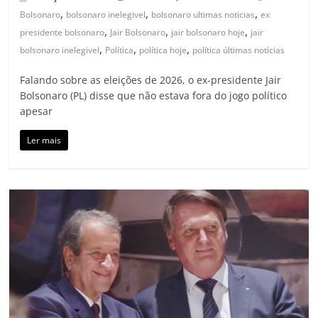
,
,
,
Bolsonaro
bolsonaro inelegivel
bolsonaro ultimas noticias
ex
,
,
,
presidente bolsonaro
Jair Bolsonaro
jair bolsonaro hoje
jair
,
,
,
bolsonaro inelegivel
Política
política hoje
política últimas notícias
Falando sobre as eleições de 2026, o ex-presidente Jair
Bolsonaro (PL) disse que não estava fora do jogo político
apesar
Ler mais