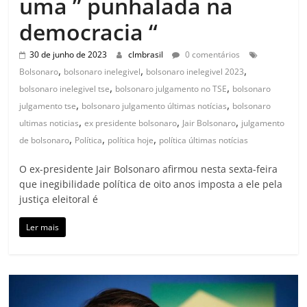
uma ” punhalada na
democracia “
30 de junho de 2023
clmbrasil
0 comentários
,
,
,
Bolsonaro
bolsonaro inelegivel
bolsonaro inelegivel 2023
,
,
bolsonaro inelegivel tse
bolsonaro julgamento no TSE
bolsonaro
,
,
julgamento tse
bolsonaro julgamento últimas notícias
bolsonaro
,
,
,
ultimas noticias
ex presidente bolsonaro
Jair Bolsonaro
julgamento
,
,
,
de bolsonaro
Política
política hoje
política últimas notícias
O ex-presidente Jair Bolsonaro afirmou nesta sexta-feira
que inegibilidade política de oito anos imposta a ele pela
justiça eleitoral é
Ler mais