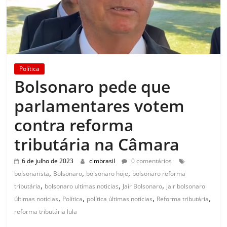
Política
Bolsonaro pede que
parlamentares votem
contra reforma
tributária na Câmara
6 de julho de 2023
clmbrasil
0 comentários
,
,
,
bolsonarista
Bolsonaro
bolsonaro hoje
bolsonaro reforma
,
,
,
tributária
bolsonaro ultimas noticias
Jair Bolsonaro
jair bolsonaro
,
,
,
,
últimas notícias
Política
política últimas notícias
Reforma tributária
reforma tributária lula