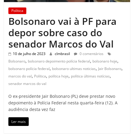
Política
Bolsonaro vai à PF para
depor sobre caso do
senador Marcos do Val
10 de julho de 2023
clmbrasil
0 comentários
,
,
,
Bolsonaro
bolsonaro depoimento polícia federal
bolsonaro hoje
,
,
,
bolsonaro polícia federal
bolsonaro ultimas noticias
Jair Bolsonaro
,
,
,
,
marcos do val
Política
política hoje
política últimas notícias
senador marcos do val
O ex-presidente Jair Bolsonaro (PL) deve prestar novo
depoimento à Polícia Federal nesta quarta-feira (12). A
audiência desta vez faz
Ler mais