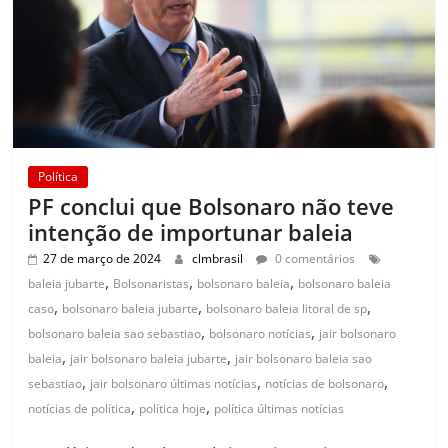
Política
PF conclui que Bolsonaro não teve
intenção de importunar baleia
27 de março de 2024
clmbrasil
0 comentários
,
,
,
baleia jubarte
Bolsonaristas
bolsonaro baleia
bolsonaro baleia
,
,
,
caso
bolsonaro baleia jubarte
bolsonaro baleia litoral de sp
,
,
bolsonaro baleia sao sebastiao
bolsonaro notícias
jair bolsonaro
,
,
baleia
jair bolsonaro baleia jubarte
jair bolsonaro baleia sao
,
,
,
sebastiao
jair bolsonaro últimas notícias
notícias de bolsonaro
,
,
notícias de política
política hoje
política últimas notícias