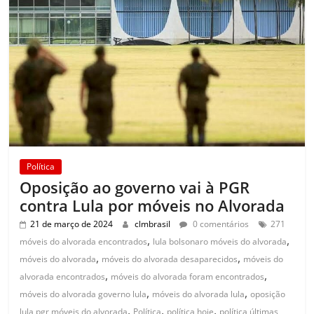
Política
Oposição ao governo vai à PGR
contra Lula por móveis no Alvorada
21 de março de 2024
clmbrasil
0 comentários
271
,
,
móveis do alvorada encontrados
lula bolsonaro móveis do alvorada
,
,
móveis do alvorada
móveis do alvorada desaparecidos
móveis do
,
,
alvorada encontrados
móveis do alvorada foram encontrados
,
,
móveis do alvorada governo lula
móveis do alvorada lula
oposição
,
,
,
lula pgr móveis do alvorada
Política
política hoje
política últimas