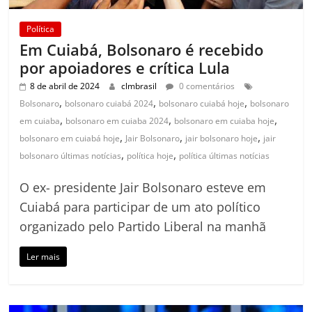
Política
Em Cuiabá, Bolsonaro é recebido
por apoiadores e crítica Lula
8 de abril de 2024
clmbrasil
0 comentários
,
,
,
Bolsonaro
bolsonaro cuiabá 2024
bolsonaro cuiabá hoje
bolsonaro
,
,
,
em cuiaba
bolsonaro em cuiaba 2024
bolsonaro em cuiaba hoje
,
,
,
bolsonaro em cuiabá hoje
Jair Bolsonaro
jair bolsonaro hoje
jair
,
,
bolsonaro últimas notícias
política hoje
política últimas notícias
O ex- presidente Jair Bolsonaro esteve em
Cuiabá para participar de um ato político
organizado pelo Partido Liberal na manhã
Ler mais