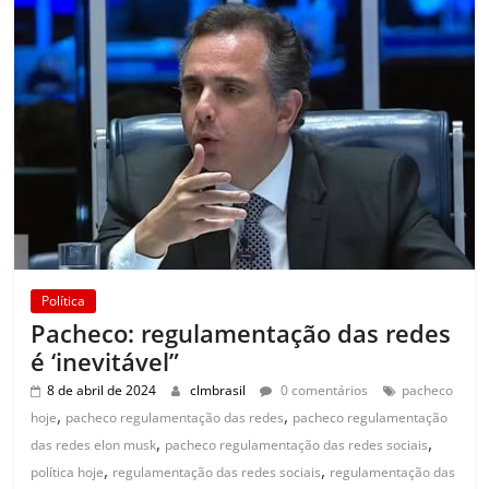
Política
Pacheco: regulamentação das redes
é ‘inevitável”
8 de abril de 2024
clmbrasil
0 comentários
pacheco
,
,
hoje
pacheco regulamentação das redes
pacheco regulamentação
,
,
das redes elon musk
pacheco regulamentação das redes sociais
,
,
política hoje
regulamentação das redes sociais
regulamentação das