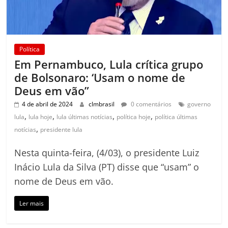
Política
Em Pernambuco, Lula crítica grupo
de Bolsonaro: ‘Usam o nome de
Deus em vão”
4 de abril de 2024
clmbrasil
0 comentários
governo
,
,
,
,
lula
lula hoje
lula últimas notícias
política hoje
política últimas
,
notícias
presidente lula
Nesta quinta-feira, (4/03), o presidente Luiz
Inácio Lula da Silva (PT) disse que “usam” o
nome de Deus em vão.
Ler mais