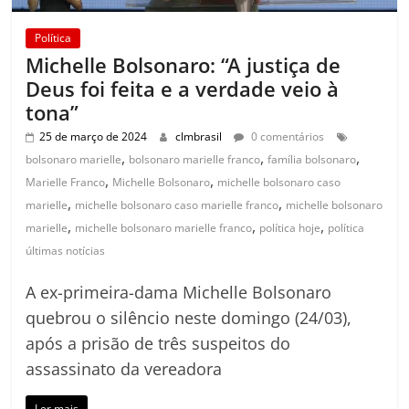
Política
Michelle Bolsonaro: “A justiça de
Deus foi feita e a verdade veio à
tona”
25 de março de 2024
clmbrasil
0 comentários
,
,
,
bolsonaro marielle
bolsonaro marielle franco
família bolsonaro
,
,
Marielle Franco
Michelle Bolsonaro
michelle bolsonaro caso
,
,
marielle
michelle bolsonaro caso marielle franco
michelle bolsonaro
,
,
,
marielle
michelle bolsonaro marielle franco
política hoje
política
últimas notícias
A ex-primeira-dama Michelle Bolsonaro
quebrou o silêncio neste domingo (24/03),
após a prisão de três suspeitos do
assassinato da vereadora
Ler mais