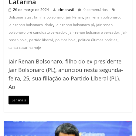
Catarina
26 de março de 2024
clmbrasil
0 comentários
,
,
,
,
Bolsonaristas
família bolsonaro
jair Renan
jair renan bolsonaro
,
,
jair renan bolsonaro idade
jair renan bolsonaro pl
jair renan
,
,
bolsonaro pré candidato vereador
jair renan bolsonaro vereador
jair
,
,
,
,
renan hoje
partido liberal
política hoje
política últimas notícias
santa catarina hoje
Jair Renan Bolsonaro, filho do ex-presidente
Jair Bolsonaro (PL), anunciou nesta segunda-
feira, 25, sua filiação ao Partido Liberal (PL).
Ao
Ler mais