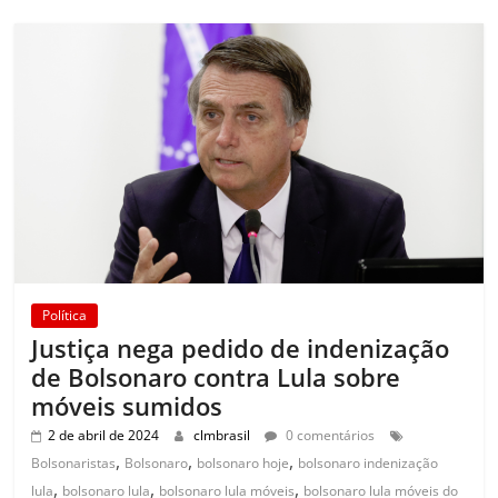
Política
Justiça nega pedido de indenização
de Bolsonaro contra Lula sobre
móveis sumidos
2 de abril de 2024
clmbrasil
0 comentários
,
,
,
Bolsonaristas
Bolsonaro
bolsonaro hoje
bolsonaro indenização
,
,
,
lula
bolsonaro lula
bolsonaro lula móveis
bolsonaro lula móveis do