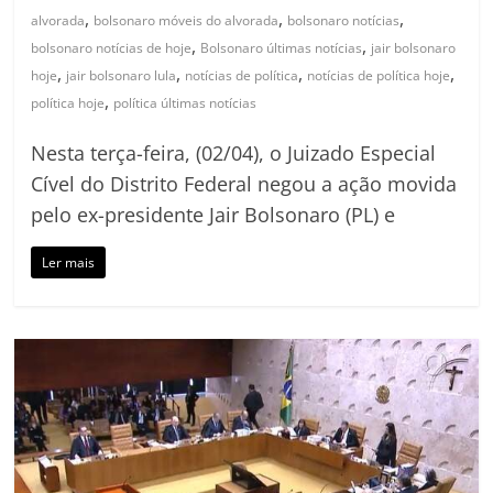
,
,
,
alvorada
bolsonaro móveis do alvorada
bolsonaro notícias
,
,
bolsonaro notícias de hoje
Bolsonaro últimas notícias
jair bolsonaro
,
,
,
,
hoje
jair bolsonaro lula
notícias de política
notícias de política hoje
,
política hoje
política últimas notícias
Nesta terça-feira, (02/04), o Juizado Especial
Cível do Distrito Federal negou a ação movida
pelo ex-presidente Jair Bolsonaro (PL) e
Ler mais