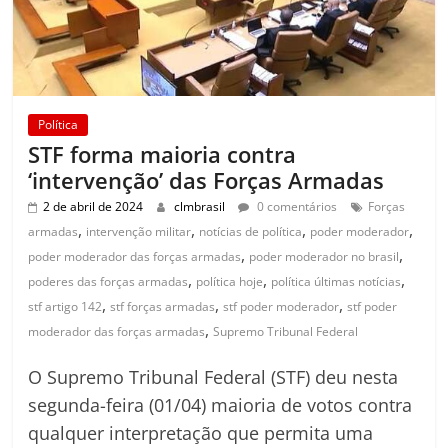
Política
STF forma maioria contra
‘intervenção’ das Forças Armadas
2 de abril de 2024
clmbrasil
0 comentários
Forças
,
,
,
,
armadas
intervenção militar
notícias de política
poder moderador
,
,
poder moderador das forças armadas
poder moderador no brasil
,
,
,
poderes das forças armadas
política hoje
política últimas notícias
,
,
,
stf artigo 142
stf forças armadas
stf poder moderador
stf poder
,
moderador das forças armadas
Supremo Tribunal Federal
O Supremo Tribunal Federal (STF) deu nesta
segunda-feira (01/04) maioria de votos contra
qualquer interpretação que permita uma