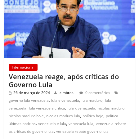
Internacional
Venezuela reage, após críticas do
Governo Lula
26 de março de 2024
clmbrasil
0 comentários
,
,
,
governo lula venezuela
lula e venezuela
lula maduro
lula
,
,
,
,
venezuela
lula venezuela crítica
lula x venezuela
nicolas maduro
,
,
,
nicolas maduro hoje
nicolas maduro lula
política hoje
política
,
,
,
últimas notícias
venezuela e lula
venezuela lula
venezuela rebate
,
as críticas do governo lula
venezuela rebate governo lula