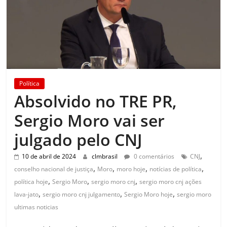
Política
Absolvido no TRE PR,
Sergio Moro vai ser
julgado pelo CNJ
,
10 de abril de 2024
clmbrasil
0 comentários
CNJ
,
,
,
,
conselho nacional de justiça
Moro
moro hoje
notícias de política
,
,
,
política hoje
Sergio Moro
sergio moro cnj
sergio moro cnj ações
,
,
,
lava-jato
sergio moro cnj julgamento
Sergio Moro hoje
sergio moro
ultimas noticias