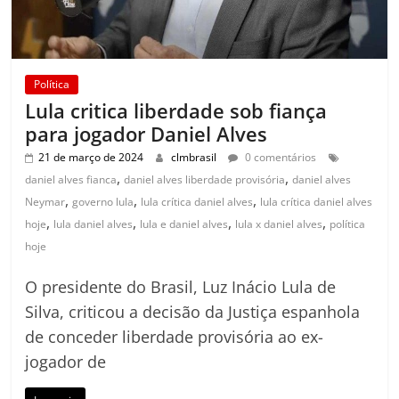
Política
Lula critica liberdade sob fiança
para jogador Daniel Alves
21 de março de 2024
clmbrasil
0 comentários
,
,
daniel alves fianca
daniel alves liberdade provisória
daniel alves
,
,
,
Neymar
governo lula
lula crítica daniel alves
lula crítica daniel alves
,
,
,
,
hoje
lula daniel alves
lula e daniel alves
lula x daniel alves
política
hoje
O presidente do Brasil, Luz Inácio Lula de
Silva, criticou a decisão da Justiça espanhola
de conceder liberdade provisória ao ex-
jogador de