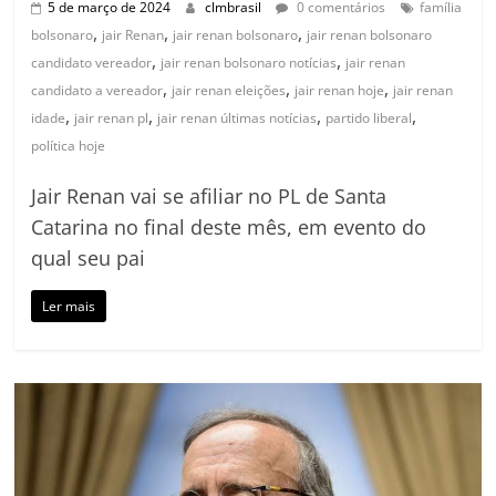
5 de março de 2024
clmbrasil
0 comentários
família
,
,
,
bolsonaro
jair Renan
jair renan bolsonaro
jair renan bolsonaro
,
,
candidato vereador
jair renan bolsonaro notícias
jair renan
,
,
,
candidato a vereador
jair renan eleições
jair renan hoje
jair renan
,
,
,
,
idade
jair renan pl
jair renan últimas notícias
partido liberal
política hoje
Jair Renan vai se afiliar no PL de Santa
Catarina no final deste mês, em evento do
qual seu pai
Ler mais