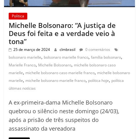
Política
Michelle Bolsonaro: “A justiça de
Deus foi feita e a verdade veio à
tona”
25 de março de 2024
clmbrasil
0 comentários
,
,
,
bolsonaro marielle
bolsonaro marielle franco
família bolsonaro
,
,
Marielle Franco
Michelle Bolsonaro
michelle bolsonaro caso
,
,
marielle
michelle bolsonaro caso marielle franco
michelle bolsonaro
,
,
,
marielle
michelle bolsonaro marielle franco
política hoje
política
últimas notícias
A ex-primeira-dama Michelle Bolsonaro
quebrou o silêncio neste domingo (24/03),
após a prisão de três suspeitos do
assassinato da vereadora