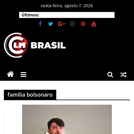
Pular
sexta-feira, agosto 7, 2026
para
Últimos:
o
conteúdo
CLM
Brasil
As
principais
família bolsonaro
notícias
do
Brasil
e
do
mundo.