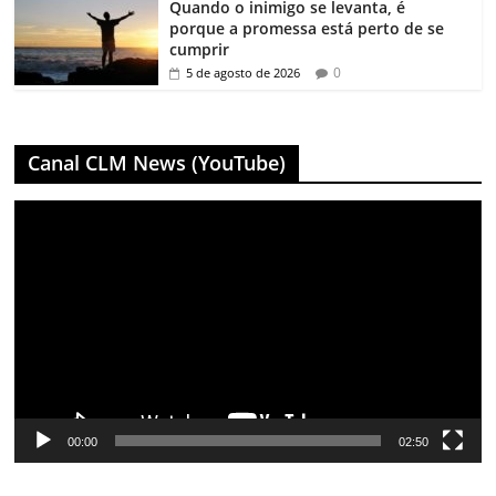
Quando o inimigo se levanta, é
porque a promessa está perto de se
cumprir
0
5 de agosto de 2026
Canal CLM News (YouTube)
Tocador
de
vídeo
00:00
02:50