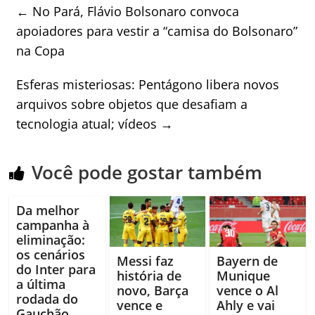
←
No Pará, Flávio Bolsonaro convoca
apoiadores para vestir a “camisa do Bolsonaro”
na Copa
Esferas misteriosas: Pentágono libera novos
arquivos sobre objetos que desafiam a
tecnologia atual; vídeos
→
Você pode gostar também
Da melhor
campanha à
eliminação:
os cenários
Messi faz
Bayern de
do Inter para
história de
Munique
a última
novo, Barça
vence o Al
rodada do
vence e
Ahly e vai
Gauchão