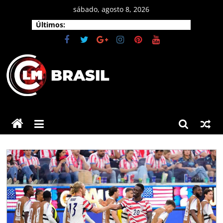
Pular
sábado, agosto 8, 2026
para
Últimos:
o
conteúdo
CLM
Brasil
As
principais
notícias
do
Brasil
e
do
mundo.