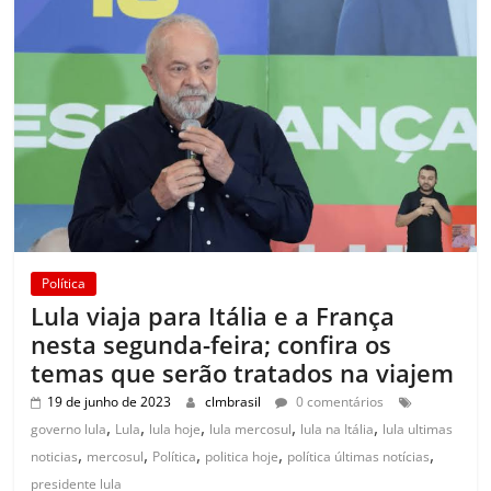
Política
Lula viaja para Itália e a França
nesta segunda-feira; confira os
temas que serão tratados na viajem
19 de junho de 2023
clmbrasil
0 comentários
,
,
,
,
,
governo lula
Lula
lula hoje
lula mercosul
lula na Itália
lula ultimas
,
,
,
,
,
noticias
mercosul
Política
politica hoje
política últimas notícias
presidente lula