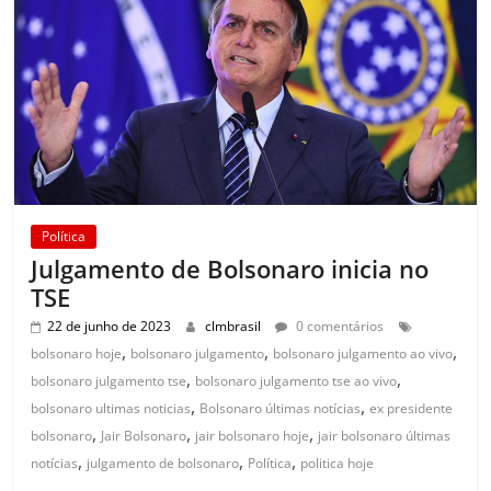
Política
Julgamento de Bolsonaro inicia no
TSE
22 de junho de 2023
clmbrasil
0 comentários
,
,
,
bolsonaro hoje
bolsonaro julgamento
bolsonaro julgamento ao vivo
,
,
bolsonaro julgamento tse
bolsonaro julgamento tse ao vivo
,
,
bolsonaro ultimas noticias
Bolsonaro últimas notícias
ex presidente
,
,
,
bolsonaro
Jair Bolsonaro
jair bolsonaro hoje
jair bolsonaro últimas
,
,
,
notícias
julgamento de bolsonaro
Política
politica hoje