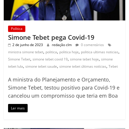
Política
Simone Tebet pega Covid-19
2 de junho de 2023
redação clm
0 comentários
,
,
,
,
ministra simone tebet
politica
politica hoje
politica ultimas noticias
,
,
,
Simone Tebet
simone tebet covid 19
simone tebet hoje
simone
,
,
,
tebet lula
simone tebet saude
simone tebet últimas notícias
Tebet
A ministra do Planejamento e Orçamento,
Simone Tebet, testou positivo para Covid-19 e
cancelou um compromisso que teria em Boa
Ler mais