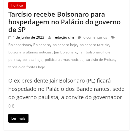
Política
Tarcísio recebe Bolsonaro para
hospedagem no Palácio do governo
de SP
1 de junho de 2023
redação clm
0 comentários
,
,
,
,
Bolsonaristas
Bolsonaro
bolsonaro hoje
bolsonaro tarcisio
,
,
,
bolsonaro ultimas noticias
Jair Bolsonaro
jair bolsonaro hoje
,
,
,
,
politica
politica hoje
politica ultimas noticias
tarcisio de Freitas
tarcisio de freitas hoje
O ex-presidente Jair Bolsonaro (PL) ficará
hospedado no Palácio dos Bandeirantes, sede
do governo paulista, a convite do governador
de
Ler mais