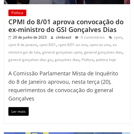
Política
CPMI do 8/01 aprova convocação do
ex-ministro do GSI Gonçalves Dias
,
20 de junho de 2023
clmbrasil
0 comentários
cpmi
,
,
,
,
cpmi 8 de janeiro
cpmi 8/01
cpmi 8/01 ao vivo
cpmi ao vivo
ex
,
,
,
ministro gsi de lula
general gonçalves cpmi
general gonçalves dias
,
,
,
general gonçalves dias gsi
gonçalves dias
Política
politica hoje
A Comissão Parlamentar Mista de Inquérito
do 8 de Janeiro aprovou, nesta terça (20),
requerimentos de convocação do general
Gonçalves
Ler mais