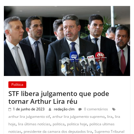
Política
STF libera julgamento que pode
tornar Arthur Lira réu
1 de junho de 2023
redação clm
0 comentários
,
,
,
arthur lira julgamento stf
arthur lira julgamento supremo
lira
lira
,
,
,
,
hoje
lira últimas notícias
politica
politica hoje
politica ultimas
,
,
noticias
presidente da camara dos deputados lira
Supremo Tribunal