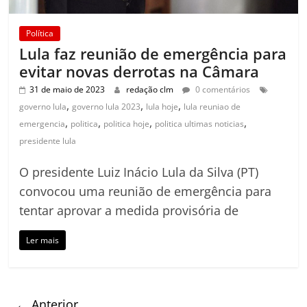
Política
Lula faz reunião de emergência para
evitar novas derrotas na Câmara
31 de maio de 2023
redação clm
0 comentários
,
,
,
governo lula
governo lula 2023
lula hoje
lula reuniao de
,
,
,
,
emergencia
politica
politica hoje
politica ultimas noticias
presidente lula
O presidente Luiz Inácio Lula da Silva (PT)
convocou uma reunião de emergência para
tentar aprovar a medida provisória de
Ler mais
← Anterior