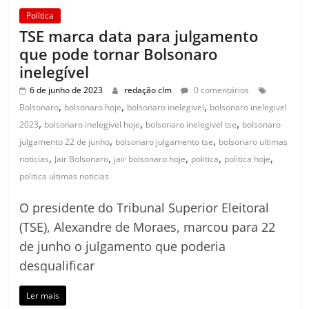
Política
TSE marca data para julgamento
que pode tornar Bolsonaro
inelegível
6 de junho de 2023
redação clm
0 comentários
,
,
,
Bolsonaro
bolsonaro hoje
bolsonaro inelegivel
bolsonaro inelegivel
,
,
,
2023
bolsonaro inelegivel hoje
bolsonaro inelegivel tse
bolsonaro
,
,
julgamento 22 de junho
bolsonaro julgamento tse
bolsonaro ultimas
,
,
,
,
,
noticias
Jair Bolsonaro
jair bolsonaro hoje
politica
politica hoje
politica ultimas noticias
O presidente do Tribunal Superior Eleitoral
(TSE), Alexandre de Moraes, marcou para 22
de junho o julgamento que poderia
desqualificar
Ler mais