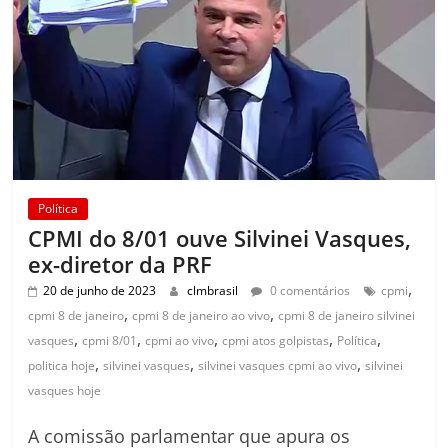
Política
CPMI do 8/01 ouve Silvinei Vasques,
ex-diretor da PRF
,
20 de junho de 2023
clmbrasil
0 comentários
cpmi
,
,
cpmi 8 de janeiro
cpmi 8 de janeiro ao vivo
cpmi 8 de janeiro silvinei
,
,
,
,
,
vasques
cpmi 8/01
cpmi ao vivo
cpmi atos golpistas
Política
,
,
,
politica hoje
silvinei vasques
silvinei vasques cpmi ao vivo
silvinei
vasques hoje
A comissão parlamentar que apura os