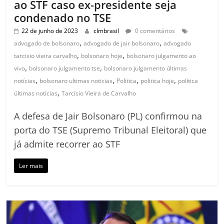
ao STF caso ex-presidente seja
condenado no TSE
22 de junho de 2023
clmbrasil
0 comentários
,
,
advogado de bolsonaro
advogado de jair bolsonaro
advogado
,
,
tarcisio vieira carvalho
bolsonaro hoje
bolsonaro julgamento ao
,
,
vivo
bolsonaro julgamento tse
bolsonaro julgamento últimas
,
,
,
,
notícias
bolsonaro ultimas noticias
Política
politica hoje
política
,
últimas notícias
Tarcísio Vieira de Carvalho
A defesa de Jair Bolsonaro (PL) confirmou na
porta do TSE (Supremo Tribunal Eleitoral) que
já admite recorrer ao STF
Ler mais