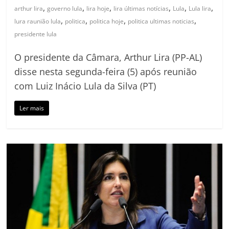
,
,
,
,
,
,
arthur lira
governo lula
lira hoje
lira últimas notícias
Lula
Lula lira
,
,
,
,
lura raunião lula
politica
politica hoje
politica ultimas noticias
presidente lula
O presidente da Câmara, Arthur Lira (PP-AL)
disse nesta segunda-feira (5) após reunião
com Luiz Inácio Lula da Silva (PT)
Ler mais