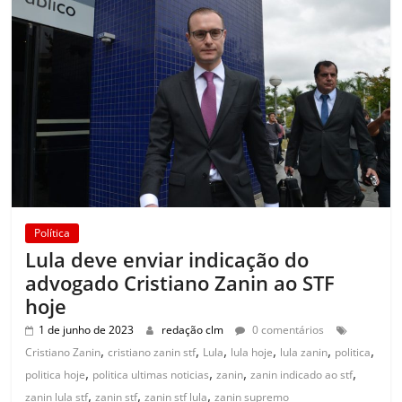
Política
Lula deve enviar indicação do
advogado Cristiano Zanin ao STF
hoje
1 de junho de 2023
redação clm
0 comentários
,
,
,
,
,
,
Cristiano Zanin
cristiano zanin stf
Lula
lula hoje
lula zanin
politica
,
,
,
,
politica hoje
politica ultimas noticias
zanin
zanin indicado ao stf
,
,
,
zanin lula stf
zanin stf
zanin stf lula
zanin supremo