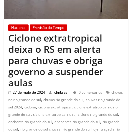
Nacional
Previsão do Tempo
Ciclone extratropical
deixa o RS em alerta
para chuvas e obriga
governo a suspender
aulas
27 de maio de 2024
clmbrasil
0 comentários
chuvas
,
,
no rio grande do sul
chuvas rio grande do sul
chuvas rio grande do
,
,
,
sul 2024
ciclone
ciclone extratropical
ciclone extratropical no rio
,
,
,
grande do sul
ciclone extratropical no rs
ciclone rio grande do sul
,
,
enchente rio grande do sul
enchentes rio grande do sul
rio grande
,
,
,
do sul
rio grande do sul chuvas
rio grande do sul hoje
tragedia rio