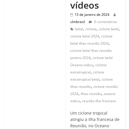
vídeos
15 de janeiro de 2024
clmbrasil
0 comentários
,
,
,
belal
ciclone
ciclone belal
,
ciclone belal 2024
ciclone
,
belal ilhas reunião 2024
ciclone belal ilhas reunião
,
janeiro 2024
ciclone belal
,
Oceano indico
ciclone
,
extratropical
ciclone
,
extratropical belal
ciclone
,
ilhas reunião
ciclone reunião
,
,
2024
ilhas reunião
oceano
,
indico
reunião ilha francesa
Um ciclone tropical
atingiu a ilha francesa de
Reunião, no Oceano