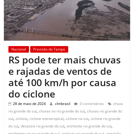
Nacional
Previsão do Tempo
RS pode ter mais chuvas
e rajadas de ventos de
até 100 km/h por causa
do ciclone
28 de maio de 2024
clmbrasil
0 comentários
chuva
,
,
rio grande do sul
chuvas no rio grande do sul
chuvas rio grande do
,
,
,
,
sul
ciclone
ciclone extratropical
ciclone no sul
ciclone rio grande
,
,
,
do sul
desastre rio grande do sul
enchente rio grande do sul
,
,
enchentes no rio grande do sul
noticias rio grande do sul
previsão