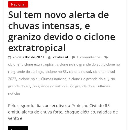
Nacional
Sul tem novo alerta de
chuvas intensas, e
granizo devido o ciclone
extratropical
26 de julho de 2023
clmbrasil
0 comentários
,
,
,
ciclone
ciclone extratropical
ciclone no rio grande do sul
ciclone no
,
,
,
rio grande do sul hoje
ciclone no RS
ciclone no sul
ciclone no sul
,
,
,
2023
ciclone no sul últimas notícias
ciclone rio grande do sul
rio
,
,
grande do sul
rio grande do sul hoje
rio grande do sul ultimas
noticias
Pelo segundo dia consecutivo, a Proteção Civil do RS
emitiu alerta de chuva forte, choque elétrico, rajadas de
vento e