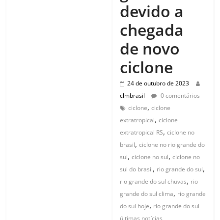
devido a
chegada
de novo
ciclone
24 de outubro de 2023
clmbrasil
0 comentários
,
ciclone
ciclone
,
extratropical
ciclone
,
extratropical RS
ciclone no
,
brasil
ciclone no rio grande do
,
,
sul
ciclone no sul
ciclone no
,
,
sul do brasil
rio grande do sul
,
rio grande do sul chuvas
rio
,
grande do sul clima
rio grande
,
do sul hoje
rio grande do sul
últimas notícias