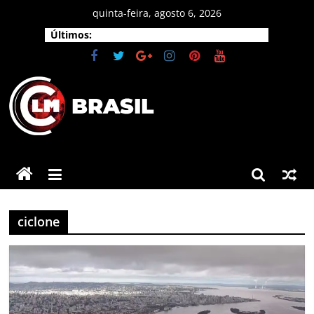
Pular
quinta-feira, agosto 6, 2026
para
Últimos:
o
conteúdo
CLM
Brasil
As
principais
ciclone
notícias
do
Brasil
e
do
mundo.