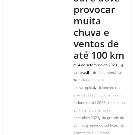
provocar
muita
chuva e
ventos de
até 100 km
4 de setembro de 2023
clmbrasil
0 comentários
,
ciclone
ciclone
,
extratropical
ciclone no rio
,
,
grande do sul
ciclone no sul
,
ciclone no sul 2023
ciclone no
,
sul hoje
ciclone no sul
,
setembro 2023
rio grande do
,
,
sul
rio grande do sul hoje
rio
grande do sul últimas