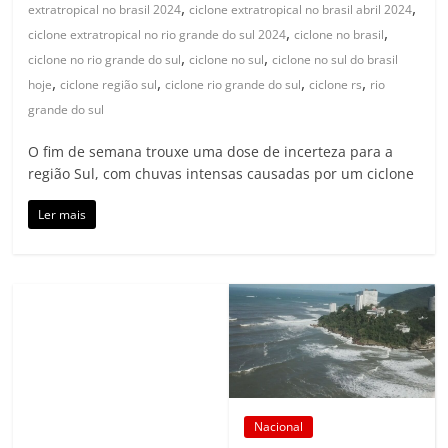
,
,
extratropical no brasil 2024
ciclone extratropical no brasil abril 2024
,
,
ciclone extratropical no rio grande do sul 2024
ciclone no brasil
,
,
ciclone no rio grande do sul
ciclone no sul
ciclone no sul do brasil
,
,
,
,
hoje
ciclone região sul
ciclone rio grande do sul
ciclone rs
rio
grande do sul
O fim de semana trouxe uma dose de incerteza para a
região Sul, com chuvas intensas causadas por um ciclone
Ler mais
Nacional