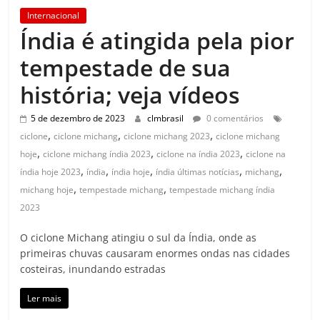
Internacional
Índia é atingida pela pior
tempestade de sua
história; veja vídeos
5 de dezembro de 2023
clmbrasil
0 comentários
,
,
,
ciclone
ciclone michang
ciclone michang 2023
ciclone michang
,
,
,
hoje
ciclone michang índia 2023
ciclone na índia 2023
ciclone na
,
,
,
,
,
índia hoje 2023
índia
índia hoje
índia últimas notícias
michang
,
,
michang hoje
tempestade michang
tempestade michang índia
2023
O ciclone Michang atingiu o sul da Índia, onde as
primeiras chuvas causaram enormes ondas nas cidades
costeiras, inundando estradas
Ler mais