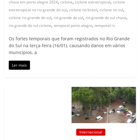
,
,
,
chuva em porto alegre 2024
ciclone
ciclone extratropical
ciclone
,
,
,
extratropical no rio grande do sul
ciclone no brasil
ciclone no sul
,
,
,
ciclone rio grande do sul
rio grande do sul
rio grande do sul chuva
,
,
rio grande do sul ciclone
temporal porto alegre
temporal rs
Os fortes temporais que foram registrados no Rio Grande
do Sul na terça-feira (16/01), causando danos em vários
municípios, a
Ler mais
Internacional