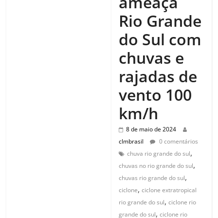
ameaça
Rio Grande
do Sul com
chuvas e
rajadas de
vento 100
km/h
8 de maio de 2024
clmbrasil
0 comentários
,
chuva rio grande do sul
,
chuvas no rio grande do sul
,
chuvas rio grande do sul
,
ciclone
ciclone extratropical
,
rio grande do sul
ciclone rio
,
grande do sul
ciclone rio