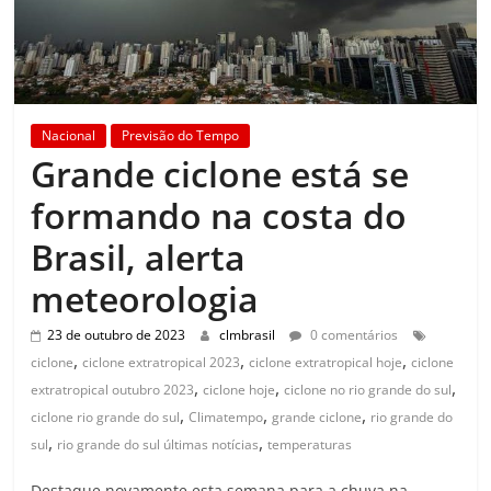
Nacional
Previsão do Tempo
Grande ciclone está se
formando na costa do
Brasil, alerta
meteorologia
23 de outubro de 2023
clmbrasil
0 comentários
,
,
,
ciclone
ciclone extratropical 2023
ciclone extratropical hoje
ciclone
,
,
,
extratropical outubro 2023
ciclone hoje
ciclone no rio grande do sul
,
,
,
ciclone rio grande do sul
Climatempo
grande ciclone
rio grande do
,
,
sul
rio grande do sul últimas notícias
temperaturas
Destaque novamente esta semana para a chuva na