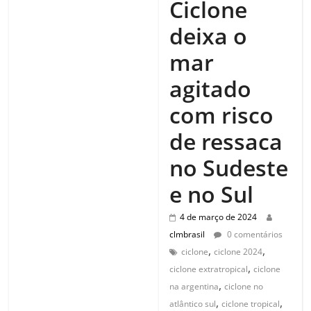
Ciclone
deixa o
mar
agitado
com risco
de ressaca
no Sudeste
e no Sul
4 de março de 2024
clmbrasil
0 comentários
,
,
ciclone
ciclone 2024
,
ciclone extratropical
ciclone
,
na argentina
ciclone no
,
,
atlântico sul
ciclone tropical