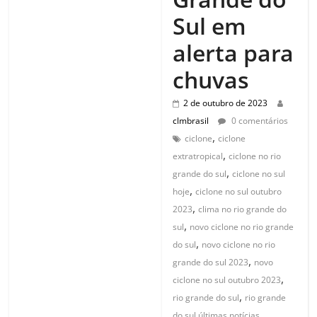
Sul em
alerta para
chuvas
2 de outubro de 2023
clmbrasil
0 comentários
,
ciclone
ciclone
,
extratropical
ciclone no rio
,
grande do sul
ciclone no sul
,
hoje
ciclone no sul outubro
,
2023
clima no rio grande do
,
sul
novo ciclone no rio grande
,
do sul
novo ciclone no rio
,
grande do sul 2023
novo
,
ciclone no sul outubro 2023
,
rio grande do sul
rio grande
do sul últimas notícias