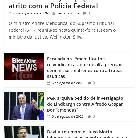
atrito com a Polícia Federal
6 de agosto de 2026
redação clm
0
O ministro André Mendonça, do Supremo Tribunal
Federal (STF), reuniu-se nesta quinta-feira (6) com o
ministro da Justiça, Wellington Silva,
Escalada no Iêmen: Houthis
reivindicam ataque de alta precisão
com mísseis e drones contra tropas
sauditas
0
6 de agosto de 2026
PGR arquiva pedido de investigação
de Lindbergh contra Alfredo Gaspar
por “emendas”
0
6 de agosto de 2026
Davi Alcolumbre e Hugo Motta
lideram reprovação entre políticos no