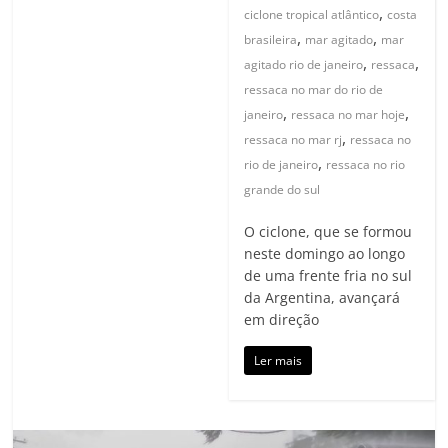
,
ciclone tropical atlântico
costa
,
,
brasileira
mar agitado
mar
,
,
agitado rio de janeiro
ressaca
ressaca no mar do rio de
,
,
janeiro
ressaca no mar hoje
,
ressaca no mar rj
ressaca no
,
rio de janeiro
ressaca no rio
grande do sul
O ciclone, que se formou
neste domingo ao longo
de uma frente fria no sul
da Argentina, avançará
em direção
Ler mais