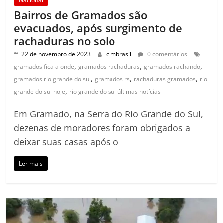
Nacional
Bairros de Gramados são
evacuados, após surgimento de
rachaduras no solo
22 de novembro de 2023
clmbrasil
0 comentários
,
,
,
gramados fica a onde
gramados rachaduras
gramados rachando
,
,
,
gramados rio grande do sul
gramados rs
rachaduras gramados
rio
,
grande do sul hoje
rio grande do sul últimas notícias
Em Gramado, na Serra do Rio Grande do Sul,
dezenas de moradores foram obrigados a
deixar suas casas após o
Ler mais