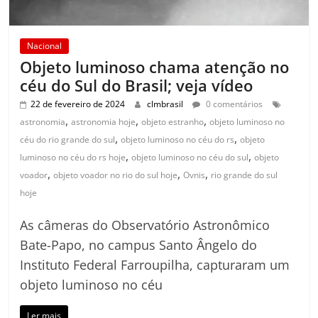
Nacional
Objeto luminoso chama atenção no
céu do Sul do Brasil; veja vídeo
22 de fevereiro de 2024
clmbrasil
0 comentários
,
,
,
astronomia
astronomia hoje
objeto estranho
objeto luminoso no
,
,
céu do rio grande do sul
objeto luminoso no céu do rs
objeto
,
,
luminoso no céu do rs hoje
objeto luminoso no céu do sul
objeto
,
,
,
voador
objeto voador no rio do sul hoje
Ovnis
rio grande do sul
hoje
As câmeras do Observatório Astronômico
Bate-Papo, no campus Santo Ângelo do
Instituto Federal Farroupilha, capturaram um
objeto luminoso no céu
Ler mais