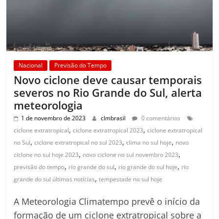
Nacional
Previsão do Tempo
Novo ciclone deve causar temporais
severos no Rio Grande do Sul, alerta
meteorologia
1 de novembro de 2023
clmbrasil
0 comentários
,
,
ciclone extratropical
ciclone extratropical 2023
ciclone extratropical
,
,
,
no Sul
ciclone extratropical no sul 2023
clima no sul hoje
novo
,
,
ciclone no sul hoje 2023
novo ciclone no sul novembro 2023
,
,
,
previsão do tempo
rio grande do sul
rio grande do sul hoje
rio
,
grande do sul últimas notícias
tempestade no sul hoje
A Meteorologia Climatempo prevê o início da
formação de um ciclone extratropical sobre a