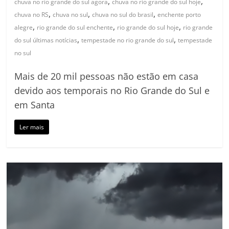
,
,
chuva no rio grande do sul agora
chuva no rio grande do sul hoje
,
,
,
chuva no RS
chuva no sul
chuva no sul do brasil
enchente porto
,
,
,
alegre
rio grande do sul enchente
rio grande do sul hoje
rio grande
,
,
do sul últimas notícias
tempestade no rio grande do sul
tempestade
no sul
Mais de 20 mil pessoas não estão em casa
devido aos temporais no Rio Grande do Sul e
em Santa
Ler mais