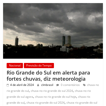
Nacional
Previsão do Tempo
Rio Grande do Sul em alerta para
fortes chuvas, diz meteorologia
4 de abril de 2024
clmbrasil
0 comentários
chuva no
,
,
rio grande do sul
chuva no rio grande do sul 2024
chuva no rio
,
,
grande do sul agora
chuva no rio grande do sul hoje
chuva rio
,
,
grande do sul
chuva rio grande do sul 2024
chuva rio grande do sul