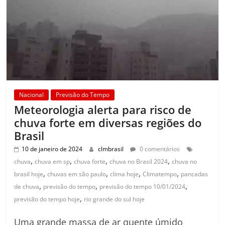
Nacional
Previsão do Tempo
Meteorologia alerta para risco de
chuva forte em diversas regiões do
Brasil
10 de janeiro de 2024
clmbrasil
0 comentários
,
,
,
,
chuva
chuva em sp
chuva forte
chuva no Brasil 2024
chuva no
,
,
,
,
brasil hoje
chuvas em são paulo
clima hoje
Climatempo
pancadas
,
,
,
de chuva
previsão do tempo
previsão do tempo 10/01/2024
,
previsão do tempo hoje
rio grande do sul hoje
Uma grande massa de ar quente úmido