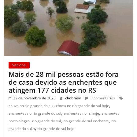
Nacional
Mais de 28 mil pessoas estão fora
de casa devido as enchentes que
atingem 177 cidades no RS
22 de novembro de 2023
clmbrasil
0 comentários
,
,
chuva no rio grande do sul
chuva no rio grande do sul hoje
,
,
enchentes no rio grande do sul
enchentes no rs hoje
enchentes
,
,
,
porto alegre
rio grande do sul
rio grande do sul enchente
rio
,
grande do sul h
rio grande do sul hoje