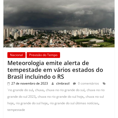
Nacional
Previsão do Tempo
Meteorologia emite alerta de
tempestade em vários estados do
Brasil incluindo o RS
27 de novembro de 2023
clmbrasil
0 comentários
,
,
,
´rio grande do sul
chuva
chuva no rio grande do sul
chuva no rio
,
,
grande do sul 2023
chuva no rio grande do sul hoje
chuva no sul
,
,
,
hoje
rio grande do sul hoje
rio grande do sul últimas notícias
tempestade