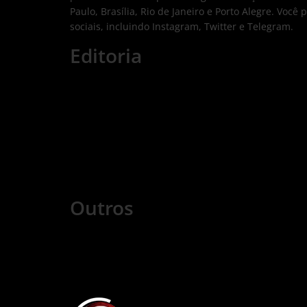
Paulo, Brasília, Rio de Janeiro e Porto Alegre. V
sociais, incluindo Instagram, Twitter e Telegram.
Editoria
Economia
Nacional
Internacional
Esportes
Tecnologia
Mundo Cristão
Saúde
Games
Cursos
Outros
COLUNISTAS
COMERCIAL
FALE CONOSCO
POLÍTICA DE PRIVACIDADE
TRABALHE CONOSCO