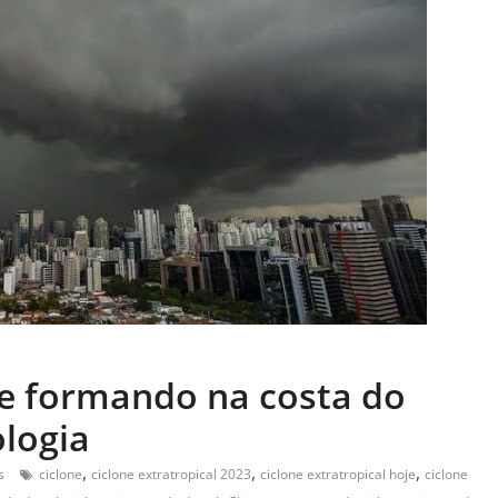
se formando na costa do
ologia
,
,
,
s
ciclone
ciclone extratropical 2023
ciclone extratropical hoje
ciclone