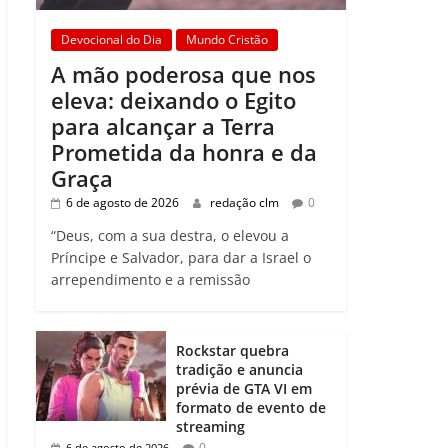
Devocional do Dia
Mundo Cristão
A mão poderosa que nos
eleva: deixando o Egito
para alcançar a Terra
Prometida da honra e da
Graça
6 de agosto de 2026
redação clm
0
“Deus, com a sua destra, o elevou a
Príncipe e Salvador, para dar a Israel o
arrependimento e a remissão
Rockstar quebra
tradição e anuncia
prévia de GTA VI em
formato de evento de
streaming
0
6 de agosto de 2026