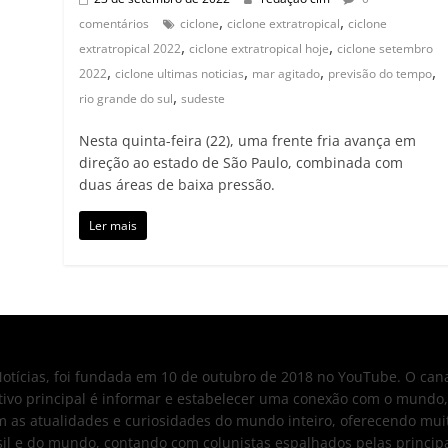
,
,
comentários
ciclone
ciclone extratropical
ciclone
,
,
extratropical 2022
ciclone extratropical hoje
ciclone setembro
,
,
,
,
2022
ciclone ultimas noticias
mar agitado
previsão do tempo
,
rio grande do sul
sudeste
Nesta quinta-feira (22), uma frente fria avança em
direção ao estado de São Paulo, combinada com
duas áreas de baixa pressão.
Ler mais
ícias, foi fundada em 10 de outubro de 2018 no YouTube. O canal
tivo principal é informar e estabelecer uma conexão com o mund
 as atualidades e curiosidades do mundo inteiro, oferecendo mu
il e do mundo, contando com colunistas espalhados pelas principai