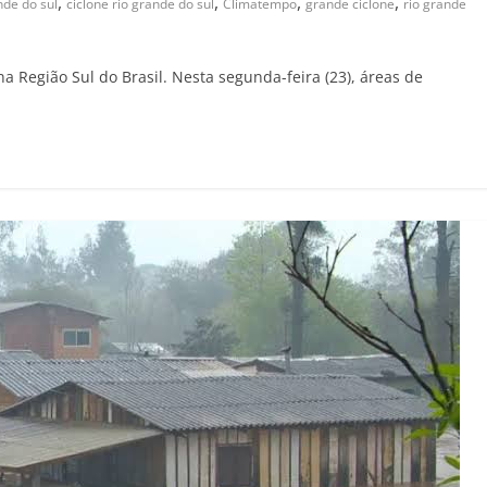
,
,
,
,
nde do sul
ciclone rio grande do sul
Climatempo
grande ciclone
rio grande
Região Sul do Brasil. Nesta segunda-feira (23), áreas de