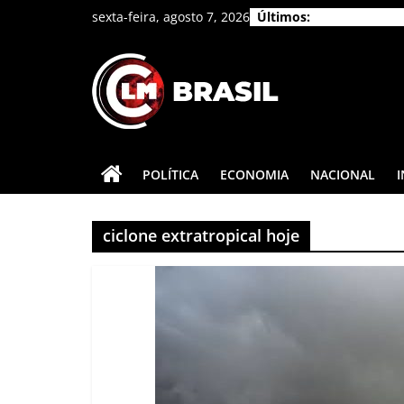
Pular
sexta-feira, agosto 7, 2026
Últimos:
para
o
conteúdo
CLM
Brasil
POLÍTICA
ECONOMIA
NACIONAL
As
principais
ciclone extratropical hoje
notícias
do
Brasil
e
do
mundo.