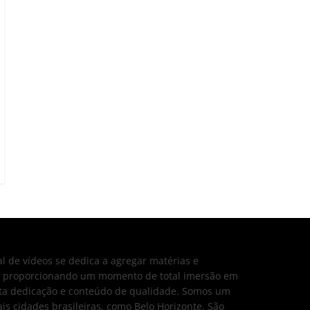
 de vídeos se dedica a agregar matérias e
o, proporcionando um momento de total imersão em
ita dedicação e conteúdo de qualidade. Somos um
s cidades brasileiras, como Belo Horizonte, São