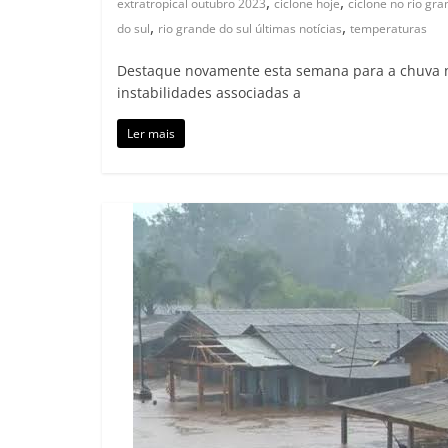
,
,
extratropical outubro 2023
ciclone hoje
ciclone no rio gra
,
,
do sul
rio grande do sul últimas notícias
temperaturas
Destaque novamente esta semana para a chuva na 
instabilidades associadas a
Ler mais