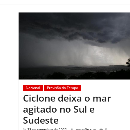
Nacional
Previsão do Tempo
Ciclone deixa o mar
agitado no Sul e
Sudeste
23 de setembro de 2022
redação clm
0