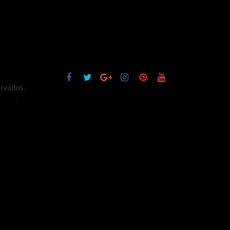
ervados.
ress
.