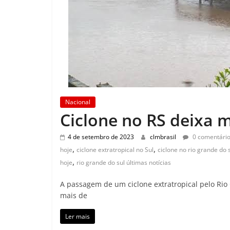
Nacional
Ciclone no RS deixa 
4 de setembro de 2023
clmbrasil
0 comentári
,
,
hoje
ciclone extratropical no Sul
ciclone no rio grande do 
,
hoje
rio grande do sul últimas notícias
A passagem de um ciclone extratropical pelo Rio
mais de
Ler mais