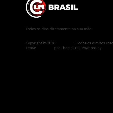
Todos os dias diretamente na sua mão.
Copyright © 2026
CLM Brasil
. Todos os direitos res
Tema:
ColorMag
por ThemeGrill. Powered by
WordP