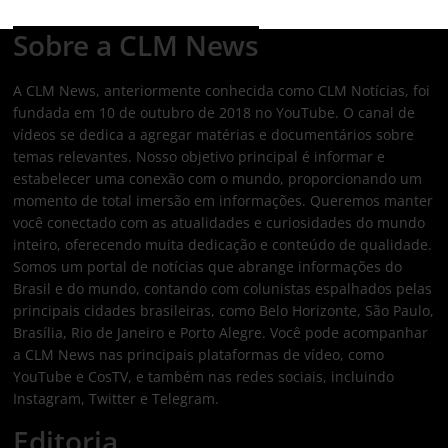
Sobre a CLM News
A CLM News, anteriormente conhecida como CLM Notícias, foi
fundada em 10 de outubro de 2018 no YouTube. O canal de
vídeos se dedica a agregar matérias e documentários sobre
temas relevantes. Nosso objetivo principal é informar e
estabelecer uma conexão com o mundo, proporcionando um
momento de total imersão em informações. Queremos manter
você conectado com as atualidades e curiosidades do mundo
inteiro, oferecendo muita dedicação e conteúdo de qualidade.
Somos um portal de notícias que abrange informações do
Brasil e do mundo, contando com colunistas espalhados pelas
principais cidades brasileiras, como Belo Horizonte, São Paulo,
Brasília, Rio de Janeiro e Porto Alegre. Você pode acompanhar
a CLM News nas principais plataformas de vídeo, como
YouTube e CosTV, e também nas redes sociais, incluindo
Instagram, Twitter e Telegram.
Editoria