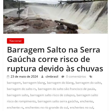
Nacional
Barragem Salto na Serra
Gaúcha corre risco de
ruptura devido às chuvas
23 de maio de 2024
clmbrasil
0 comentários
,
,
,
,
barragem
barragem blang
barragem do blang
barragem do salto
,
,
barragem do salto rs
barragem do salto são francisco de paula
,
,
barragem salto
barragem salto risco de colapso
barragem salto
,
,
,
risco de rompimento
barragem salto serra gaúcha
enchente
,
,
,
enchente rs
enchentes no rio grande do sul
enchentes no sul