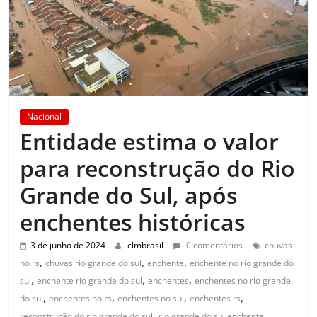
Nacional
Entidade estima o valor
para reconstrução do Rio
Grande do Sul, após
enchentes históricas
3 de junho de 2024
clmbrasil
0 comentários
chuvas
,
,
,
no rs
chuvas rio grande do sul
enchente
enchente no rio grande do
,
,
,
sul
enchente rio grande do sul
enchentes
enchentes no rio grande
,
,
,
,
do sul
enchentes no rs
enchentes no sul
enchentes rs
,
,
reconstrução do rio grande do sul
rio grande do sul enchente