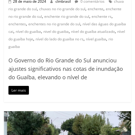
28 de maio de 2024
clmbrasil
0 comentários
chuva
,
,
,
rio grande do sul
chuvas no rio grande do sul
enchente
enchente
,
,
,
no rio grande do sul
enchente rio grande do sul
enchente rs
,
,
enchentes
enchentes no rio grande do sul
nível das águas do guaíba
,
,
,
,
cai
nível do guaíba
nivel do guaiba
nível do guaíba atualizado
nível
,
,
,
do guaíba hoje
nível do lado do guaíba no rs
nível guaíba
rio
guaíba
O Governo do Rio Grande do Sul anunciou
ajustes significativos nas cotas de inundação
do Guaíba, elevando o nível de
Ler mais