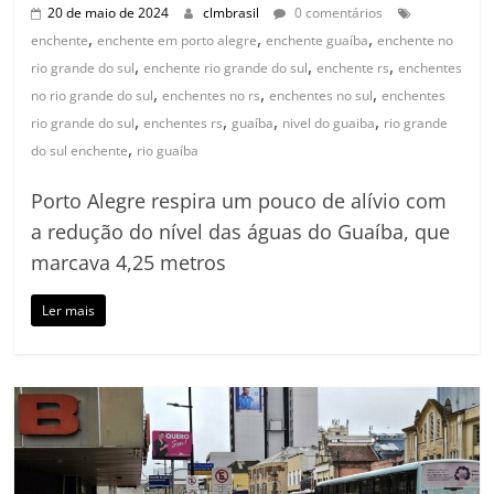
20 de maio de 2024
clmbrasil
0 comentários
,
,
,
enchente
enchente em porto alegre
enchente guaíba
enchente no
,
,
,
rio grande do sul
enchente rio grande do sul
enchente rs
enchentes
,
,
,
no rio grande do sul
enchentes no rs
enchentes no sul
enchentes
,
,
,
,
rio grande do sul
enchentes rs
guaíba
nivel do guaiba
rio grande
,
do sul enchente
rio guaíba
Porto Alegre respira um pouco de alívio com
a redução do nível das águas do Guaíba, que
marcava 4,25 metros
Ler mais