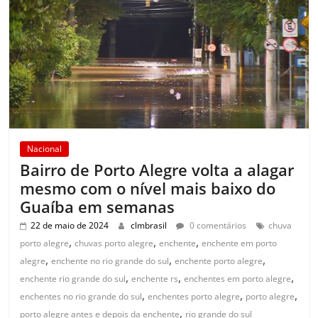
Nacional
Bairro de Porto Alegre volta a alagar
mesmo com o nível mais baixo do
Guaíba em semanas
22 de maio de 2024
clmbrasil
0 comentários
chuva
,
,
,
porto alegre
chuvas porto alegre
enchente
enchente em porto
,
,
,
alegre
enchente no rio grande do sul
enchente porto alegre
,
,
,
enchente rio grande do sul
enchente rs
enchentes em porto alegre
,
,
,
enchentes no rio grande do sul
enchentes porto alegre
porto alegre
,
porto alegre antes e depois da enchente
rio grande do sul