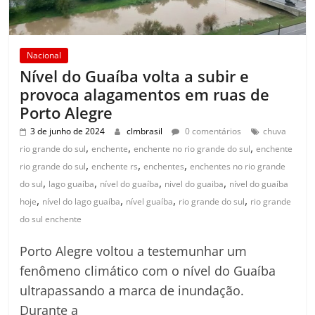
Nacional
Nível do Guaíba volta a subir e
provoca alagamentos em ruas de
Porto Alegre
3 de junho de 2024
clmbrasil
0 comentários
chuva
,
,
,
rio grande do sul
enchente
enchente no rio grande do sul
enchente
,
,
,
rio grande do sul
enchente rs
enchentes
enchentes no rio grande
,
,
,
,
do sul
lago guaíba
nível do guaíba
nivel do guaiba
nível do guaíba
,
,
,
,
hoje
nível do lago guaíba
nível guaíba
rio grande do sul
rio grande
do sul enchente
Porto Alegre voltou a testemunhar um
fenômeno climático com o nível do Guaíba
ultrapassando a marca de inundação.
Durante a