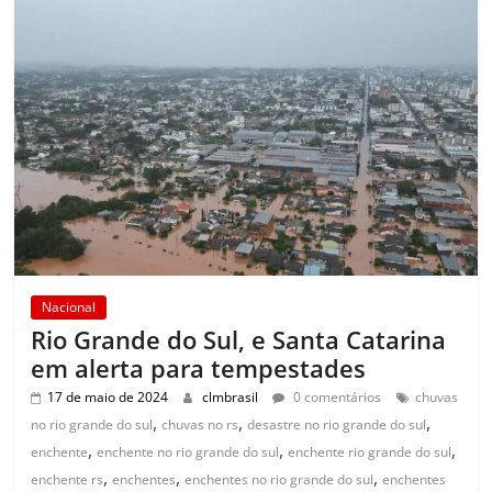
Nacional
Rio Grande do Sul, e Santa Catarina
em alerta para tempestades
17 de maio de 2024
clmbrasil
0 comentários
chuvas
,
,
,
no rio grande do sul
chuvas no rs
desastre no rio grande do sul
,
,
,
enchente
enchente no rio grande do sul
enchente rio grande do sul
,
,
,
enchente rs
enchentes
enchentes no rio grande do sul
enchentes