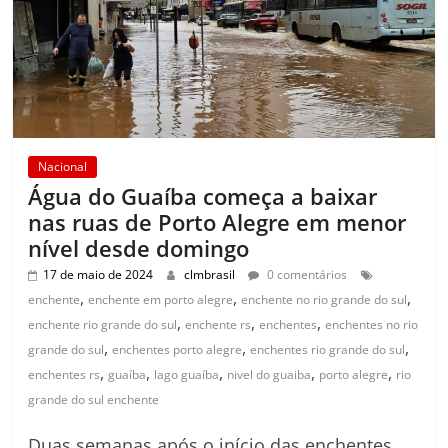
Nacional
Água do Guaíba começa a baixar
nas ruas de Porto Alegre em menor
nível desde domingo
17 de maio de 2024
clmbrasil
0 comentários
,
,
,
enchente
enchente em porto alegre
enchente no rio grande do sul
,
,
,
enchente rio grande do sul
enchente rs
enchentes
enchentes no rio
,
,
,
grande do sul
enchentes porto alegre
enchentes rio grande do sul
,
,
,
,
,
enchentes rs
guaíba
lago guaíba
nivel do guaiba
porto alegre
rio
grande do sul enchente
Duas semanas após o início das enchentes