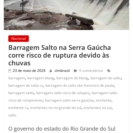
Nacional
Barragem Salto na Serra Gaúcha
corre risco de ruptura devido às
chuvas
23 de maio de 2024
clmbrasil
0 comentários
,
,
,
,
barragem
barragem blang
barragem do blang
barragem do salto
,
,
barragem do salto rs
barragem do salto são francisco de paula
,
,
barragem salto
barragem salto risco de colapso
barragem salto
,
,
,
risco de rompimento
barragem salto serra gaúcha
enchente
,
,
,
enchente rs
enchentes no rio grande do sul
enchentes no sul
salto
O governo do estado do Rio Grande do Sul