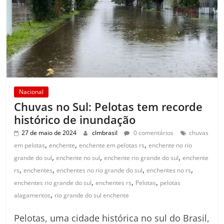
Nacional
Chuvas no Sul: Pelotas tem recorde
histórico de inundação
27 de maio de 2024
clmbrasil
0 comentários
chuvas
,
,
,
em pelotas
enchente
enchente em pelotas rs
enchente no rio
,
,
,
grande do sul
enchente no sul
enchente rio grande do sul
enchente
,
,
,
,
rs
enchentes
enchentes no rio grande do sul
enchentes no rs
,
,
,
enchentes rio grande do sul
enchentes rs
Pelotas
pelotas
,
alagamentos
rio grande do sul enchente
Pelotas, uma cidade histórica no sul do Brasil,