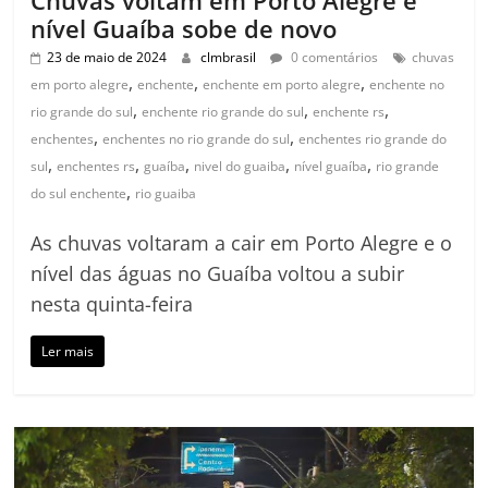
Chuvas voltam em Porto Alegre e
nível Guaíba sobe de novo
23 de maio de 2024
clmbrasil
0 comentários
chuvas
,
,
,
em porto alegre
enchente
enchente em porto alegre
enchente no
,
,
,
rio grande do sul
enchente rio grande do sul
enchente rs
,
,
enchentes
enchentes no rio grande do sul
enchentes rio grande do
,
,
,
,
,
sul
enchentes rs
guaíba
nivel do guaiba
nível guaíba
rio grande
,
do sul enchente
rio guaiba
As chuvas voltaram a cair em Porto Alegre e o
nível das águas no Guaíba voltou a subir
nesta quinta-feira
Ler mais