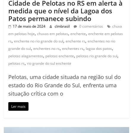
Cidade de Pelotas no RS em alerta à
medida que o nível da Lagoa dos
Patos permanece subindo
17 de maio de 2024
clmbrasil
0 comentários
chuva
,
,
,
em pelotas hoje
chuvas em pelotas
enchente
enchente em pelotas
,
,
,
rs
enchente no rio grande do sul
enchente rs
enchentes no rio
,
,
,
,
grande do sul
enchentes no rs
enchentes rs
lagoa dos patos
,
,
,
pelotas alagamentos
pelotas enchente
pelotas rio grande do sul
,
pelotas rs
rio grande do sul enchente
Pelotas, uma cidade situada na região sul do
estado do Rio Grande do Sul, enfrenta uma
situação crítica com o
Ler mais