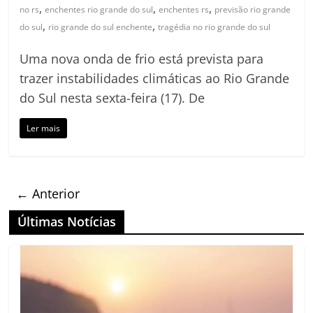
,
,
,
no rs
enchentes rio grande do sul
enchentes rs
previsão rio grande
,
,
do sul
rio grande do sul enchente
tragédia no rio grande do sul
Uma nova onda de frio está prevista para
trazer instabilidades climáticas ao Rio Grande
do Sul nesta sexta-feira (17). De
Ler mais
← Anterior
Últimas Notícias