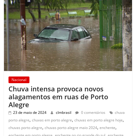
Nacional
Chuva intensa provoca novos
alagamentos em ruas de Porto
Alegre
23 de maio de 2024
clmbrasil
0 comentários
chuva
,
,
,
porto alegre
chuvas em porto alegre
chuvas em porto alegre hoje
,
,
,
chuvas porto alegre
chuvas porto alegre maio 2024
enchente
,
,
enchente em porto alegre
enchente no rio grande do sul
enchente