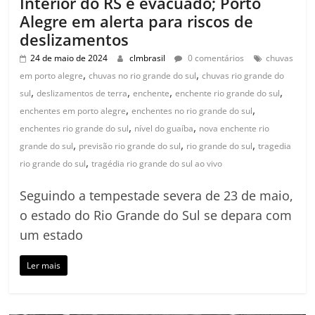
Interior do RS é evacuado; Porto
Alegre em alerta para riscos de
deslizamentos
24 de maio de 2024
clmbrasil
0 comentários
chuvas
,
,
em porto alegre
chuvas no rio grande do sul
chuvas rio grande do
,
,
,
,
sul
deslizamentos de terra
enchente
enchente rio grande do sul
,
,
enchentes em porto alegre
enchentes no rio grande do sul
,
,
enchentes rio grande do sul
nível do guaíba
nova enchente rio
,
,
,
grande do sul
previsão rio grande do sul
rio grande do sul
tragedia
,
rio grande do sul
tragédia rio grande do sul ao vivo
Seguindo a tempestade severa de 23 de maio,
o estado do Rio Grande do Sul se depara com
um estado
Ler mais