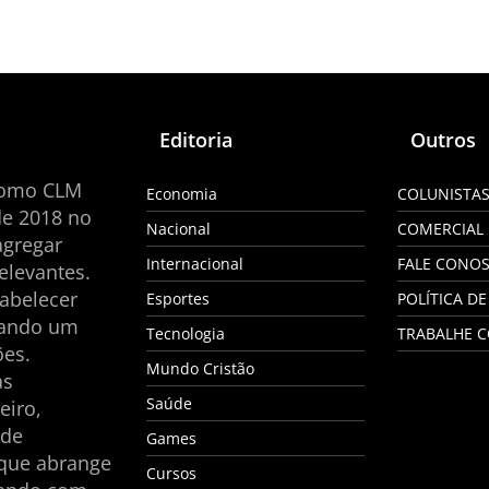
Editoria
Outros
como CLM
Economia
COLUNISTA
de 2018 no
Nacional
COMERCIAL
agregar
Internacional
FALE CONO
elevantes.
tabelecer
Esportes
POLÍTICA DE
nando um
Tecnologia
TRABALHE 
es.
Mundo Cristão
as
Saúde
eiro,
 de
Games
 que abrange
Cursos