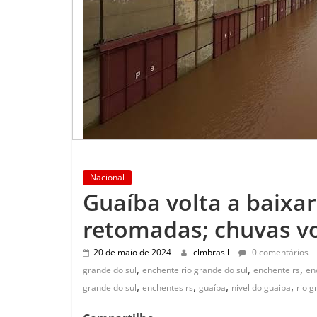
Nacional
Guaíba volta a baixar
retomadas; chuvas vo
20 de maio de 2024
clmbrasil
0 comentários
,
,
,
grande do sul
enchente rio grande do sul
enchente rs
en
,
,
,
,
grande do sul
enchentes rs
guaíba
nivel do guaiba
rio g