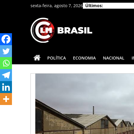
Pular
sexta-feira, agosto 7, 2026
Últimos:
para
o
conteúdo
CLM
Brasil
POLÍTICA
ECONOMIA
NACIONAL
As
principais
notícias
do
Brasil
e
do
mundo.