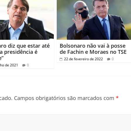
ro diz que estar até
Bolsonaro não vai à posse
a presidência é
de Fachin e Moraes no TSE
e”
22 de fevereiro de 2022
0
nho de 2021
0
cado.
Campos obrigatórios são marcados com
*