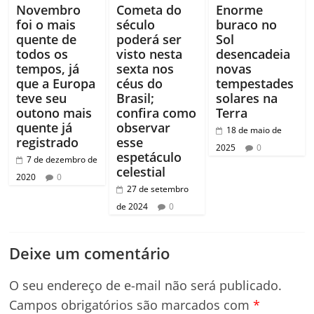
Novembro
Cometa do
Enorme
foi o mais
século
buraco no
quente de
poderá ser
Sol
todos os
visto nesta
desencadeia
tempos, já
sexta nos
novas
que a Europa
céus do
tempestades
teve seu
Brasil;
solares na
outono mais
confira como
Terra
quente já
observar
18 de maio de
registrado
esse
2025
0
espetáculo
7 de dezembro de
celestial
2020
0
27 de setembro
de 2024
0
Deixe um comentário
O seu endereço de e-mail não será publicado.
Campos obrigatórios são marcados com
*