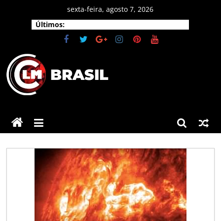
Pular
sexta-feira, agosto 7, 2026
para
Últimos:
o
conteúdo
CLM
Brasil
As
principais
notícias
do
Brasil
e
do
mundo.