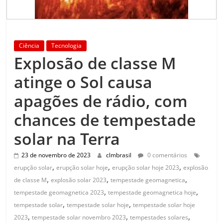
Ciência
Tecnologia
Explosão de classe M
atinge o Sol causa
apagões de rádio, com
chances de tempestade
solar na Terra
23 de novembro de 2023
clmbrasil
0 comentários
,
,
,
erupção solar
erupção solar hoje
erupção solar hoje 2023
explosão
,
,
,
de classe M
explosão solar 2023
tempestade geomagnetica
,
,
tempestade geomagnetica 2023
tempestade geomagnetica hoje
,
,
tempestade solar
tempestade solar hoje
tempestade solar hoje
,
,
,
2023
tempestade solar novembro 2023
tempestades solares