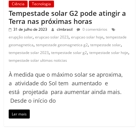
Ciência
Tecnologia
Tempestade solar G2 pode atingir a
Terra nas próximas horas
31 de julho de 2023
clmbrasil
0 comentários
,
,
,
erupção solar
erupcao solar 2023
erupcao solar hoje
tempestade
,
,
,
geomagnetica
tempestade geomagnetica g2
tempestade solar
,
,
,
tempestade solar 2023
tempestade solar g2
tempestade solar hoje
tempestade solar ultimas noticias
À medida que o máximo solar se aproxima,
a atividade do Sol tem aumentado e
está projetada para aumentar ainda mais.
Desde o início do
Ler mais