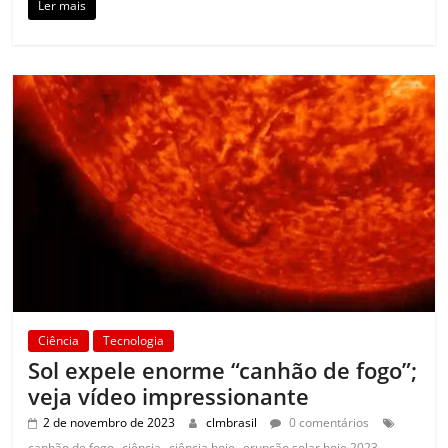
Ler mais
Ciência
Tecnologia
Sol expele enorme “canhão de fogo”;
veja vídeo impressionante
2 de novembro de 2023
clmbrasil
0 comentários
,
,
,
,
canhão de fogo
ciência
ciência hoje
erupção solar hoje 2023