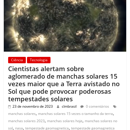
Ciência
Tecnologia
Cientistas alertam sobre
aglomerado de manchas solares 15
vezes maior que a Terra avistado no
Sol que pode provocar poderosas
tempestades solares
23 de novembro de 2023
clmbrasil
0 comentários
,
,
manchas solares
manchas solares 15 vezes o tamanho da terra
,
,
manchas solares 2023
manchas solares hoje
manchas solares no
,
,
,
sol
nasa
tempestade geomagnetica
tempestade geomagnetica