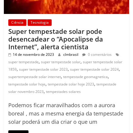
Ciência
Tecnologia
Super tempestade solar pode
desencadear o “Apocalipse da
Internet”, alerta cientista
14 de novembro de 2023
clmbrasil
0 comentários
,
,
super tempestade
super tempestade solar
super tempestade solar
,
,
,
1859
super tempestade solar 2023
super tempestade solar 2024
,
,
supertempestade solar internet
tempestade geomagnetica
,
,
tempestade solar hoje
tempestade solar hoje 2023
tempestade
,
solar novembro 2023
tempestades solares
Podemos ficar maravilhados com a aurora
boreal , mas a mesma energia da tempestade
solar poderá um dia criar o que um