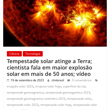
Ciência
Tecnologia
Tempestade solar atinge a Terra;
cientista fala em maior explosão
solar em mais de 50 anos; vídeo
19 de setembro de 2023
clmbrasil
0 comentários
,
,
,
erupção solar 2023
erupcao solar hoje
superfície do sol
,
,
tempestade geomagnetica
tempestade geomagnetica 2023
,
,
tempestade geomagnetica setembro 2023
tempestade solar
,
,
tempestade solar 2023
tempestade solar hoje
tempestade solar