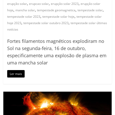
,
,
,
erupção solar
erupcao solar
erupção solar 2023
erupção solar
,
,
,
,
hoje
mancha solar
tempestade geomagnetica
tempestade solar
,
,
tempestade solar 2023
tempestade solar hoje
tempestade solar
,
,
hoje 2023
tempestade solar outubro 2023
tempestade solar últimas
notícias
Fortes filamentos magnéticos explodiram no
Sol na segunda-feira, 16 de outubro,
especificamente uma explosão de plasma em
uma mancha solar
Ler mais