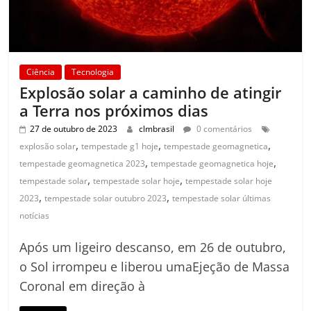
Ciência
Tecnologia
Explosão solar a caminho de atingir
a Terra nos próximos dias
27 de outubro de 2023
clmbrasil
0 comentários
,
,
,
explosão solar
tempestade g1 hoje
tempestade geomagnetica
,
,
tempestade geomagnetica 2023
tempestade geomagnetica hoje
,
,
tempestade solar
tempestade solar hoje
tempestade solar hoje
,
,
2023
tempestade solar outubro 2023
tempestade solar últimas
notícias
Após um ligeiro descanso, em 26 de outubro,
o Sol irrompeu e liberou umaEjeção de Massa
Coronal em direção à