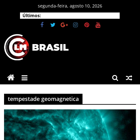
Pular
segunda-feira, agosto 10, 2026
para
Últimos:
o
conteúdo
CLM
Brasil
As
principais
tempestade geomagnetica
notícias
do
Brasil
e
do
mundo.