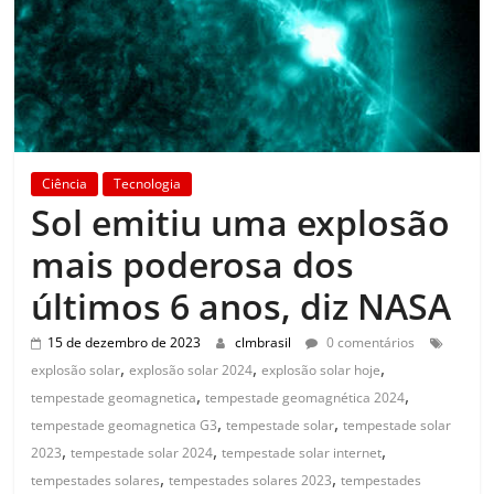
Ciência
Tecnologia
Sol emitiu uma explosão
mais poderosa dos
últimos 6 anos, diz NASA
15 de dezembro de 2023
clmbrasil
0 comentários
,
,
,
explosão solar
explosão solar 2024
explosão solar hoje
,
,
tempestade geomagnetica
tempestade geomagnética 2024
,
,
tempestade geomagnetica G3
tempestade solar
tempestade solar
,
,
,
2023
tempestade solar 2024
tempestade solar internet
,
,
tempestades solares
tempestades solares 2023
tempestades