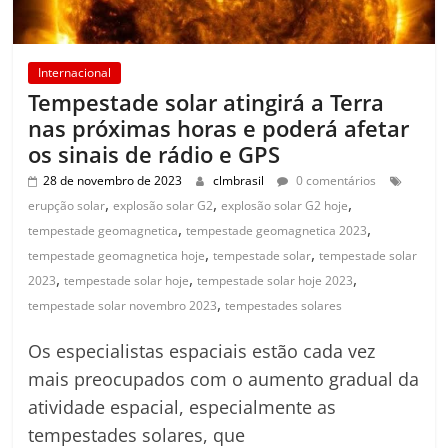
Internacional
Tempestade solar atingirá a Terra
nas próximas horas e poderá afetar
os sinais de rádio e GPS
28 de novembro de 2023
clmbrasil
0 comentários
,
,
,
erupção solar
explosão solar G2
explosão solar G2 hoje
,
,
tempestade geomagnetica
tempestade geomagnetica 2023
,
,
tempestade geomagnetica hoje
tempestade solar
tempestade solar
,
,
,
2023
tempestade solar hoje
tempestade solar hoje 2023
,
tempestade solar novembro 2023
tempestades solares
Os especialistas espaciais estão cada vez
mais preocupados com o aumento gradual da
atividade espacial, especialmente as
tempestades solares, que