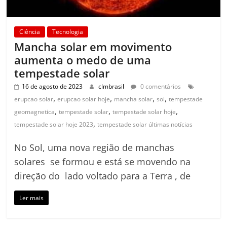
Ciência
Tecnologia
Mancha solar em movimento
aumenta o medo de uma
tempestade solar
16 de agosto de 2023
clmbrasil
0 comentários
,
,
,
,
erupcao solar
erupcao solar hoje
mancha solar
sol
tempestade
,
,
,
geomagnetica
tempestade solar
tempestade solar hoje
,
tempestade solar hoje 2023
tempestade solar últimas notícias
No Sol, uma nova região de manchas
solares se formou e está se movendo na
direção do lado voltado para a Terra , de
Ler mais