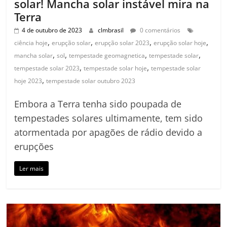
solar! Mancha solar instável mira na
Terra
4 de outubro de 2023
clmbrasil
0 comentários
,
,
,
,
ciência hoje
erupção solar
erupção solar 2023
erupção solar hoje
,
,
,
,
mancha solar
sol
tempestade geomagnetica
tempestade solar
,
,
tempestade solar 2023
tempestade solar hoje
tempestade solar
,
hoje 2023
tempestade solar outubro 2023
Embora a Terra tenha sido poupada de
tempestades solares ultimamente, tem sido
atormentada por apagões de rádio devido a
erupções
Ler mais