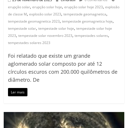
,
,
,
erupção solar
erupção solar hoje
erupção solar hoje 2023
explosão
,
,
,
de classe M
explosão solar 2023
tempestade geomagnetica
,
,
tempestade geomagnetica 2023
tempestade geomagnetica hoje
,
,
tempestade solar
tempestade solar hoje
tempestade solar hoje
,
,
,
2023
tempestade solar novembro 2023
tempestades solares
tempestades solares 2023
Foi relatado que existe um grande
aglomerado solar composto por até 12
círculos escuros com 200.000 quilômetros de
diâmetro. De
Ler mais