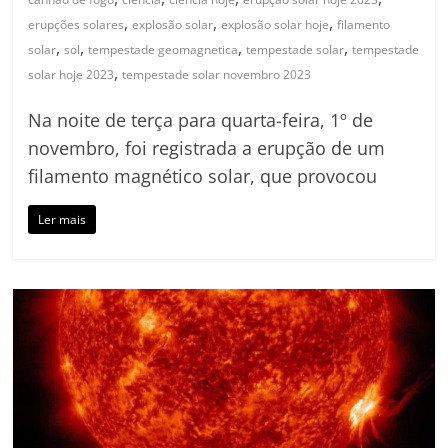
,
,
,
erupções solares
explosão solar
explosão solar hoje
filamento
,
,
,
,
solar
sol
tempestade geomagnetica
tempestade solar
tempestade
,
solar hoje 2023
tempestade solar novembro 2023
Na noite de terça para quarta-feira, 1º de
novembro, foi registrada a erupção de um
filamento magnético solar, que provocou
Ler mais