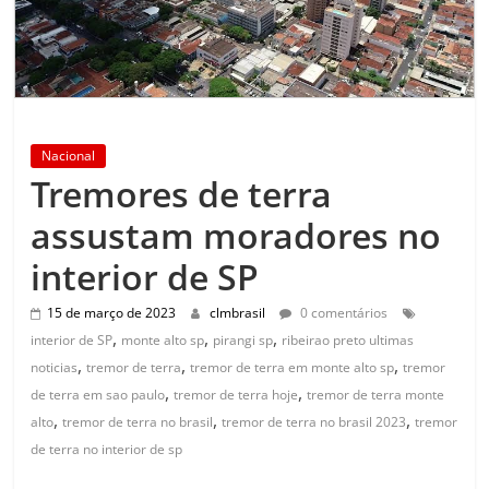
Nacional
Tremores de terra
assustam moradores no
interior de SP
15 de março de 2023
clmbrasil
0 comentários
,
,
,
interior de SP
monte alto sp
pirangi sp
ribeirao preto ultimas
,
,
,
noticias
tremor de terra
tremor de terra em monte alto sp
tremor
,
,
de terra em sao paulo
tremor de terra hoje
tremor de terra monte
,
,
,
alto
tremor de terra no brasil
tremor de terra no brasil 2023
tremor
de terra no interior de sp