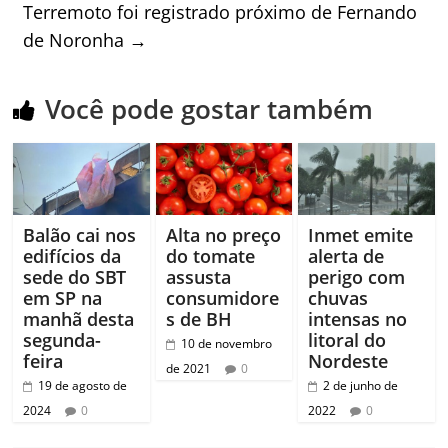
Terremoto foi registrado próximo de Fernando
de Noronha
→
Você pode gostar também
Balão cai nos
Alta no preço
Inmet emite
edifícios da
do tomate
alerta de
sede do SBT
assusta
perigo com
em SP na
consumidore
chuvas
manhã desta
s de BH
intensas no
segunda-
litoral do
10 de novembro
feira
Nordeste
de 2021
0
19 de agosto de
2 de junho de
2024
0
2022
0