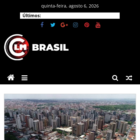
Pular
quinta-feira, agosto 6, 2026
para
Últimos:
o
conteúdo
CLM
Brasil
As
principais
notícias
do
Brasil
e
do
mundo.