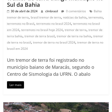
Sul da Bahia
30 de abril de 2024
clmbrasil
0 comentários
Bahia
,
,
,
,
tremor de terra
brasil tremor de terra
notícias da bahia
terremoto
,
,
terremoto no Brasil
terremoto no brasil 2024
terremoto no brasil
,
,
,
em 2024
terremoto no brasil hoje 2024
tremor de terra
tremor de
,
,
,
terra bahia
tremor de terra brasil
tremor de terra na bahia
tremor
,
,
de terra no brasil
tremor de terra no brasil 2024
tremor de terra no
brasil em 2024
Um tremor de terra foi registrado no
município baiano de Maracás, segundo o
Centro de Sismologia da UFRN. O abalo
Ler mais