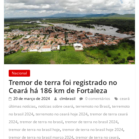
Nacional
Tremor de terra foi registrado no
Ceará há 186 km de Fortaleza
20 de março de 2024
clmbrasil
0 comentários
ceará
,
,
,
últimas notícias
notícias sobre ceará
terremoto no Brasil
terremoto
,
,
no brasil 2024
terremoto no ceará hoje 2024
tremor de terra ceará
,
,
,
2024
tremor de terra no brasil
tremor de terra no brasil 2024
,
,
tremor de terra no brasil hoje
tremor de terra no brasil hoje 2024
,
,
tremor de terra no brasil março 2024
tremor de terra no ceará