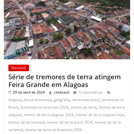
Nacional
Série de tremores de terra atingem
Feira Grande em Alagoas
29 de abril de 2024
clmbrasil
0 comentários
,
,
,
,
Alagoas
brasil terremoto
geografia
terremoto brasil
terremoto no
,
,
,
Brasil
terremoto no brasil em 2024
tremor de terra
tremor de terra
,
,
,
alagoas
tremor de terra alagoas 2024
tremor de terra alagoas hoje
,
,
tremor de terra brasil
tremor de terra brasil 2024
tremor de terra
,
no brasil
tremor de terra no brasil em 2024