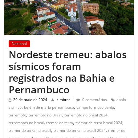
Nacional
Nordeste tremeu: abalos
sísmicos foram
registrados na Bahia e
Pernambuco
29 de maio de 2024
clmbrasil
0 comentários
abalo
,
,
,
sísmico
belém de maria pernambuco
campo formoso bahia
,
,
,
terremoto
terremoto no Brasil
terremoto no brasil 2024
,
,
,
terremotos no brasil
tremor de terra
tremor de terra brasil 2024
,
,
tremor de terra no brasil
tremor de terra no brasil 2024
tremor de
,
,