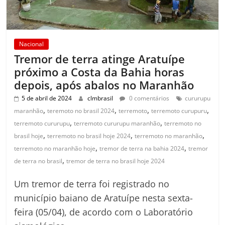
Nacional
Tremor de terra atinge Aratuípe
próximo a Costa da Bahia horas
depois, após abalos no Maranhão
5 de abril de 2024
clmbrasil
0 comentários
cururupu
,
,
,
,
maranhão
teremoto no brasil 2024
terremoto
terremoto curupuru
,
,
terremoto cururupu
terremoto cururupu maranhão
terremoto no
,
,
,
brasil hoje
terremoto no brasil hoje 2024
terremoto no maranhão
,
,
terremoto no maranhão hoje
tremor de terra na bahia 2024
tremor
,
de terra no brasil
tremor de terra no brasil hoje 2024
Um tremor de terra foi registrado no
município baiano de Aratuípe nesta sexta-
feira (05/04), de acordo com o Laboratório