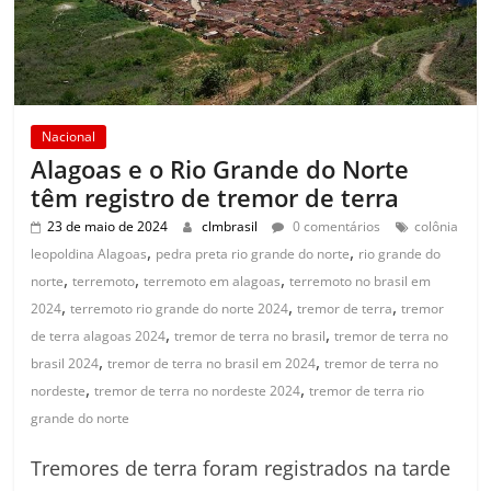
Nacional
Alagoas e o Rio Grande do Norte
têm registro de tremor de terra
23 de maio de 2024
clmbrasil
0 comentários
colônia
,
,
leopoldina Alagoas
pedra preta rio grande do norte
rio grande do
,
,
,
norte
terremoto
terremoto em alagoas
terremoto no brasil em
,
,
,
2024
terremoto rio grande do norte 2024
tremor de terra
tremor
,
,
de terra alagoas 2024
tremor de terra no brasil
tremor de terra no
,
,
brasil 2024
tremor de terra no brasil em 2024
tremor de terra no
,
,
nordeste
tremor de terra no nordeste 2024
tremor de terra rio
grande do norte
Tremores de terra foram registrados na tarde