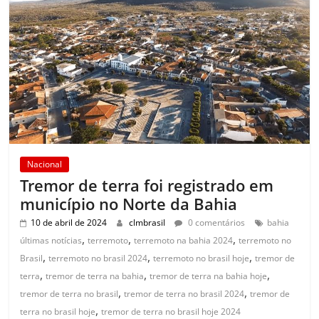
Nacional
Tremor de terra foi registrado em
município no Norte da Bahia
10 de abril de 2024
clmbrasil
0 comentários
bahia
,
,
,
últimas notícias
terremoto
terremoto na bahia 2024
terremoto no
,
,
,
Brasil
terremoto no brasil 2024
terremoto no brasil hoje
tremor de
,
,
,
terra
tremor de terra na bahia
tremor de terra na bahia hoje
,
,
tremor de terra no brasil
tremor de terra no brasil 2024
tremor de
,
terra no brasil hoje
tremor de terra no brasil hoje 2024