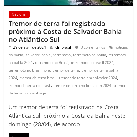
Nacional
Tremor de terra foi registrado
próximo à Costa de Salvador Bahia
no Atlântico Sul
29 de abril de 2024
clmbrasil
0 comentários
notícias
,
,
,
,
da bahia
salvador bahia
terremoto
terremoto na bahia
terremoto
,
,
,
na bahia 2024
terremoto no Brasil
terremoto no brasil 2024
,
,
terremoto no brasil hoje
tremor de terra
tremor de terra bahia
,
,
,
2024
tremor de terra brasil
tremor de terra em salvador 2024
,
,
tremor de terra no brasil
tremor de terra no brasil em 2024
tremor
de terra no brasil hoje
Um tremor de terra foi registrado na Costa
Atlântica Sul, próximo a Costa da Bahia neste
domingo (28/04), de acordo