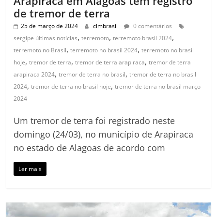
Arapiraca em Alagoas tem registro
de tremor de terra
25 de março de 2024
clmbrasil
0 comentários
,
,
,
sergipe últimas notícias
terremoto
terremoto brasil 2024
,
,
terremoto no Brasil
terremoto no brasil 2024
terremoto no brasil
,
,
,
hoje
tremor de terra
tremor de terra arapiraca
tremor de terra
,
,
arapiraca 2024
tremor de terra no brasil
tremor de terra no brasil
,
,
2024
tremor de terra no brasil hoje
tremor de terra no brasil março
2024
Um tremor de terra foi registrado neste
domingo (24/03), no município de Arapiraca
no estado de Alagoas de acordo com
Ler mais