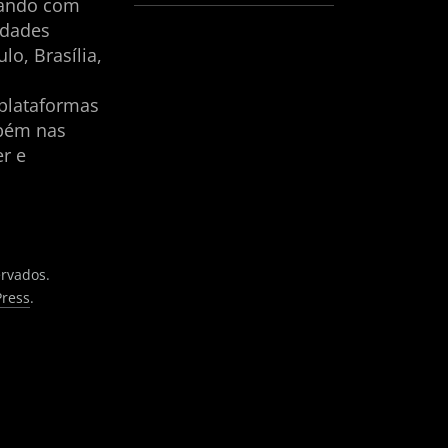
tando com
idades
lo, Brasília,
plataformas
mbém nas
er e
ervados.
ress
.