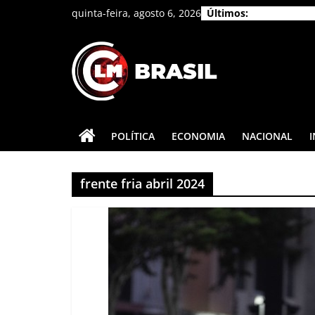
Pular
quinta-feira, agosto 6, 2026
Últimos:
para
o
conteúdo
CLM
Brasil
POLÍTICA
ECONOMIA
NACIONAL
As
principais
frente fria abril 2024
notícias
do
Brasil
e
do
mundo.