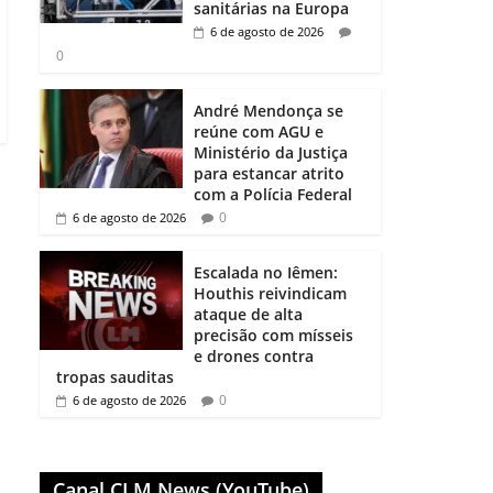
sanitárias na Europa
6 de agosto de 2026
0
André Mendonça se
reúne com AGU e
Ministério da Justiça
para estancar atrito
com a Polícia Federal
0
6 de agosto de 2026
Escalada no Iêmen:
Houthis reivindicam
ataque de alta
precisão com mísseis
e drones contra
tropas sauditas
0
6 de agosto de 2026
Canal CLM News (YouTube)