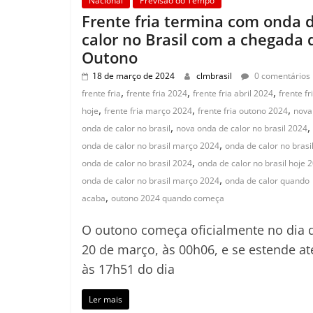
Nacional
Previsão do Tempo
Frente fria termina com onda 
calor no Brasil com a chegada 
Outono
18 de março de 2024
clmbrasil
0 comentários
,
,
,
frente fria
frente fria 2024
frente fria abril 2024
frente fr
,
,
,
hoje
frente fria março 2024
frente fria outono 2024
nova
,
,
onda de calor no brasil
nova onda de calor no brasil 2024
,
onda de calor no brasil março 2024
onda de calor no brasi
,
onda de calor no brasil 2024
onda de calor no brasil hoje 
,
onda de calor no brasil março 2024
onda de calor quando
,
acaba
outono 2024 quando começa
O outono começa oficialmente no dia 
20 de março, às 00h06, e se estende at
às 17h51 do dia
Ler mais