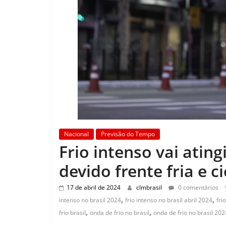
Nacional
Previsão do Tempo
Frio intenso vai ating
devido frente fria e c
17 de abril de 2024
clmbrasil
0 comentários
,
,
intenso no brasil 2024
frio intenso no brasil abril 2024
fri
,
,
frio brasil
onda de frio no brasil
onda de frio no brasil 202