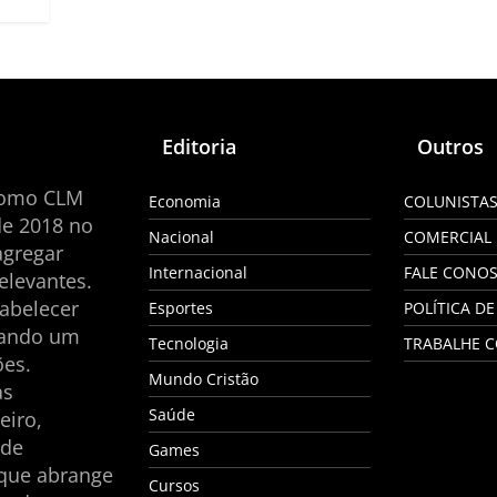
Editoria
Outros
como CLM
Economia
COLUNISTA
de 2018 no
Nacional
COMERCIAL
agregar
Internacional
FALE CONO
elevantes.
tabelecer
Esportes
POLÍTICA DE
nando um
Tecnologia
TRABALHE 
es.
Mundo Cristão
as
Saúde
eiro,
 de
Games
 que abrange
Cursos