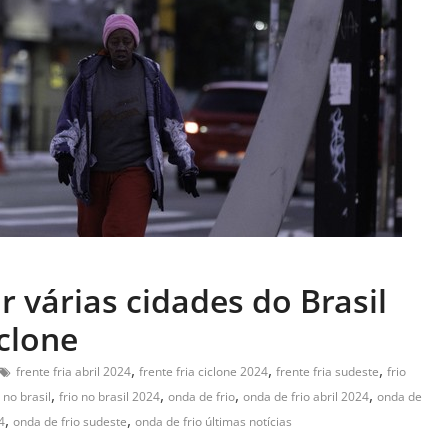
ir várias cidades do Brasil
iclone
,
,
,
frente fria abril 2024
frente fria ciclone 2024
frente fria sudeste
frio
,
,
,
,
o no brasil
frio no brasil 2024
onda de frio
onda de frio abril 2024
onda de
,
,
4
onda de frio sudeste
onda de frio últimas notícias