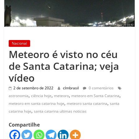
Nacional
Meteoro é visto no céu
de Santa Catarina; veja
vídeo
2 de setembro de 2022
clmbrasil
0 comentários
,
,
,
,
astronomia
ciência hoje
meteoro
meteoro em Santa Catarina
,
,
meteoro em santa catarina hoje
meteoro santa catarina
santa
,
catarina hoje
santa catarina ultimas noticias
Compartilhe