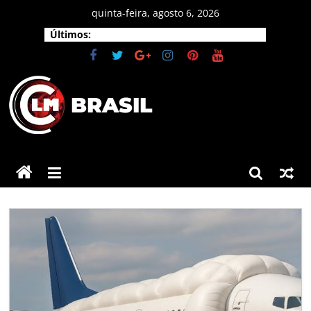
Pular
quinta-feira, agosto 6, 2026
para
Últimos:
o
conteúdo
CLM
Brasil
As
principais
notícias
do
Brasil
e
do
mundo.