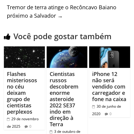
Tremor de terra atinge o Recôncavo Baiano
próximo a Salvador
→
Você pode gostar também
Flashes
Cientistas
iPhone 12
misteriosos
russos
não será
no céu
descobrem
vendido com
deixam
enorme
carregador e
grupo de
asteroide
fone na caixa
cientistas
2022 SE37
30 de junho de
perplexos
indo em
2020
0
direção à
29 de novembro
Terra
de 2025
0
3 de outubro de