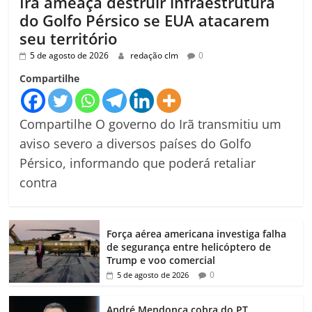
Irã ameaça destruir infraestrutura
do Golfo Pérsico se EUA atacarem
seu território
5 de agosto de 2026
redação clm
0
Compartilhe
Compartilhe O governo do Irã transmitiu um
aviso severo a diversos países do Golfo
Pérsico, informando que poderá retaliar
contra
Força aérea americana investiga falha
de segurança entre helicóptero de
Trump e voo comercial
0
5 de agosto de 2026
André Mendonça cobra do PT