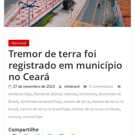
Nacional
Tremor de terra foi
registrado em município
no Ceará
27 de novembro de 2023
clmbrasil
0 comentários
,
,
,
nordeste hoje
Nordeste últimas notícias
terremoto
terremoto no
,
,
,
Brasil
terremoto no brasil hoje
tremor de terra
tremor de terra no
,
,
,
brasil
tremor de terra no brasil hoje
tremor de terra no nordeste
,
urouca
uruoca hoje
Compartilhe