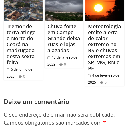
Tremor de
Chuva forte
Meteorologia
terra atinge
em Campo
emite alerta
o Norte do
Grande deixa
de calor
Ceará na
ruas e lojas
extremo no
madrugada
alagadas
RS e chuvas
desta sexta-
extremas em
17 de janeiro de
feira
SP, MG, RN e
2023
0
PE
6 de junho de
4 de fevereiro de
2025
0
2025
0
Deixe um comentário
O seu endereço de e-mail não será publicado.
Campos obrigatórios são marcados com
*