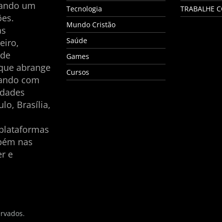
nando um
Tecnologia
TRABALHE 
es.
Mundo Cristão
as
Saúde
eiro,
 de
Games
 que abrange
Cursos
tando com
idades
lo, Brasília,
plataformas
mbém nas
er e
ervados.