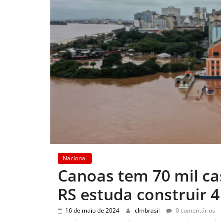
Nacional
Canoas tem 70 mil c
RS estuda construir 4
16 de maio de 2024
clmbrasil
0 comentários