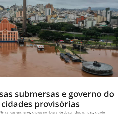
asas submersas e governo do
 cidades provisórias
,
,
,
canoas enchente
chuvas no rio grande do sul
chuvas no rs
cidade