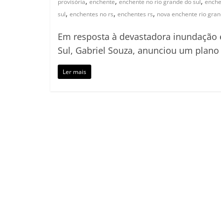
,
,
,
provisória
enchente
enchente no rio grande do sul
enche
,
,
,
sul
enchentes no rs
enchentes rs
nova enchente rio gran
Em resposta à devastadora inundação 
Sul, Gabriel Souza, anunciou um plano
Ler mais