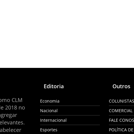
Editoria
Outros
como CLM
Economia
COLUNISTA
de 2018 no
Nacional
COMERCIAL
agregar
Internacional
FALE CONO
elevantes.
tabelecer
Esportes
POLÍTICA DE