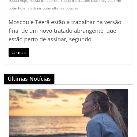
,
,
,
russia hoje
rússia irã acordo
russia ira tratado bilateral
vladimir
,
putin hoje
vladimir putin últimas notícias
Moscou e Teerã estão a trabalhar na versão
final de um novo tratado abrangente, que
estão perto de assinar, segundo
Ler mais
Últimas Notícias