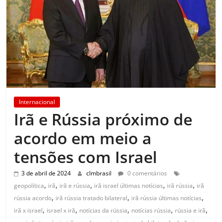
Internacional
Irã e Rússia próximo de
acordo em meio a
tensões com Israel
3 de abril de 2024
clmbrasil
0 comentários
,
,
,
,
,
geopolítica
irã
irã e rússia
irã israel últimas notícias
irã rússia
irã
,
,
,
rússia acordo
irã rússia tratado bilateral
irã rússia últimas notícias
,
,
,
,
,
irã x israel
israel x irã
notícias da rússia
notícias rússia
rússia e irã