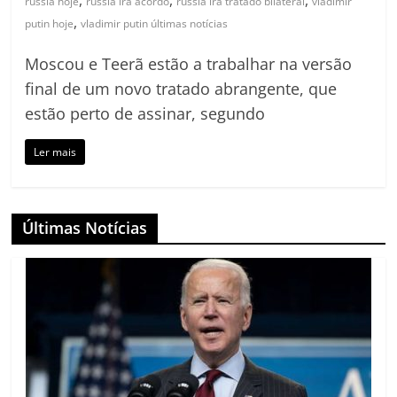
,
,
,
russia hoje
rússia irã acordo
russia ira tratado bilateral
vladimir
,
putin hoje
vladimir putin últimas notícias
Moscou e Teerã estão a trabalhar na versão
final de um novo tratado abrangente, que
estão perto de assinar, segundo
Ler mais
Últimas Notícias