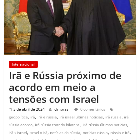
Internacional
Irã e Rússia próximo de
acordo em meio a
tensões com Israel
3 de abril de 2024
clmbrasil
0 comentários
,
,
,
,
,
geopolítica
irã
irã e rússia
irã israel últimas notícias
irã rússia
irã
,
,
,
rússia acordo
irã rússia tratado bilateral
irã rússia últimas notícias
,
,
,
,
,
irã x israel
israel x irã
notícias da rússia
notícias rússia
rússia e irã