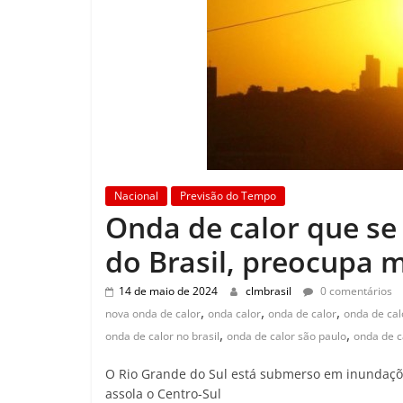
Nacional
Previsão do Tempo
Onda de calor que se
do Brasil, preocupa 
14 de maio de 2024
clmbrasil
0 comentários
,
,
,
nova onda de calor
onda calor
onda de calor
onda de cal
,
,
onda de calor no brasil
onda de calor são paulo
onda de c
O Rio Grande do Sul está submerso em inundaçõ
assola o Centro-Sul