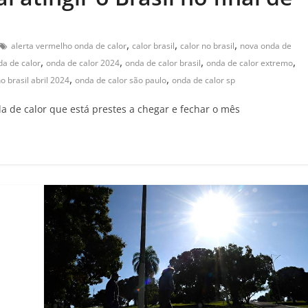
,
,
,
alerta vermelho onda de calor
calor brasil
calor no brasil
nova onda de
,
,
,
,
da de calor
onda de calor 2024
onda de calor brasil
onda de calor extremo
,
,
o brasil abril 2024
onda de calor são paulo
onda de calor sp
a de calor que está prestes a chegar e fechar o mês