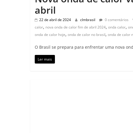
abril
22 de abril de 2024
clmbrasil
0 comentários
,
,
,
calor
nova onda de calor fim de abril 2024
onda calor
on
,
,
onda de calor hoje
onda de calor no brasil
onda de calor n
O Brasil se prepara para enfrentar uma nova ond
Ler mais