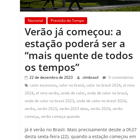
Nacional
Previsão do Tempo
Verão já começou: a
estação poderá ser a
“mais quente de todos
os tempos”
22 de dezembro de 2023
clmbrasil
0 comentários
,
,
,
calor excessivo
calor no brasil
calor no brasil 2024
el nino
,
,
,
,
2024
el nino verão
onda de calor
onda de calor no brasil
,
,
onda de calor no brasil 2023
onda de calor no brasil 2024
,
,
,
,
verão
verão 2023
verão 2023 data
verão 2024
verão
,
começa
verão começa quando
Já é verão no Brasil. Mais precisamente desde a 0h27
desta sexta-feira (22), quando a estação começou em