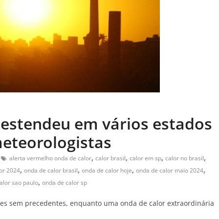
 estendeu em vários estados
meteorologistas
,
,
,
,
alerta vermelho onda de calor
calor brasil
calor em sp
calor no brasil
,
,
,
,
or 2024
onda de calor brasil
onda de calor hoje
onda de calor maio 2024
,
alor sao paulo
onda de calor sp
es sem precedentes, enquanto uma onda de calor extraordinária