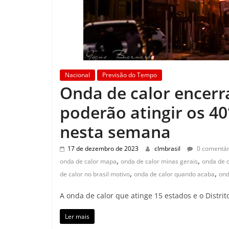
Nacional
Previsão do Tempo
Onda de calor encerr
poderão atingir os 40
nesta semana
17 de dezembro de 2023
clmbrasil
0 comentár
,
,
onda de calor mapa
onda de calor minas gerais
onda de c
,
,
de calor no brasil motivo
onda de calor quando acaba
ond
A onda de calor que atinge 15 estados e o Distri
Ler mais