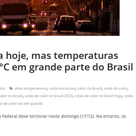
a hoje, mas temperaturas
°C em grande parte do Brasil
,
,
,
,
ios
altas temperaturas
calor excessivo
calor no brasil
onda de calor
,
,
,
alor no brasil
onda de calor no brasil 2023
onda de calor no brasil hoje
onda
a de calor vai até quando
to Federal deve terminar neste domingo (17/12). No entanto, os