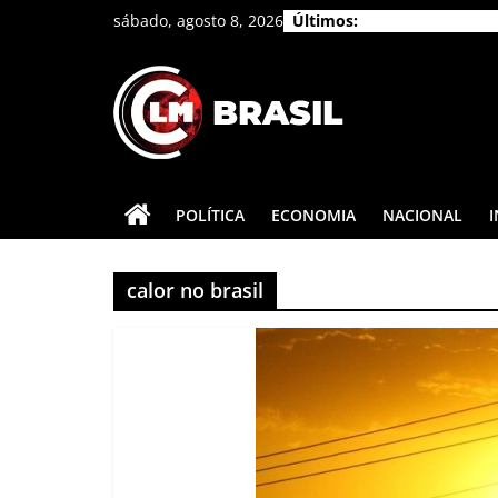
Pular
sábado, agosto 8, 2026
Últimos:
para
o
conteúdo
CLM
Brasil
POLÍTICA
ECONOMIA
NACIONAL
As
principais
calor no brasil
notícias
do
Brasil
e
do
mundo.