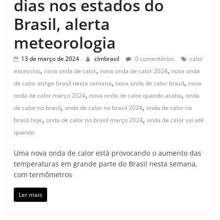
dias nos estados do
Brasil, alerta
meteorologia
13 de março de 2024
clmbrasil
0 comentários
calor
,
,
,
excessivo
nova onda de calor
nova onda de calor 2024
nova onda
,
,
de calor atinge brasil nesta semana
nova onda de calor brasil
nova
,
,
onda de calor março 2024
nova onda de calor quando acaba
onda
,
,
de calor no brasil
onda de calor no brasil 2024
onda de calor no
,
,
brasil hoje
onda de calor no brasil março 2024
onda de calor vai até
quando
Uma nova onda de calor está provocando o aumento das
temperaturas em grande parte do Brasil nesta semana,
com termômetros
Ler mais