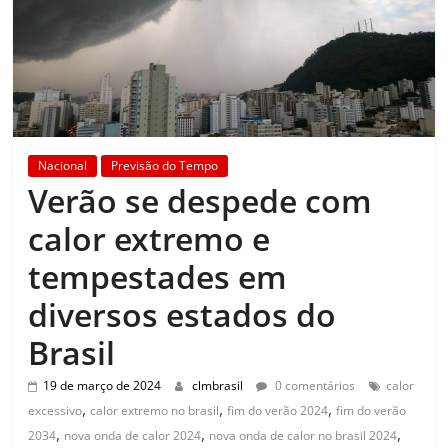
Nacional
Previsão do Tempo
Verão se despede com
calor extremo e
tempestades em
diversos estados do
Brasil
19 de março de 2024
clmbrasil
0 comentários
calor
,
,
,
excessivo
calor extremo no brasil
fim do verão 2024
fim do verão
,
,
,
2034
nova onda de calor 2024
nova onda de calor no brasil 2024