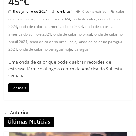
45°C
,
9 de janeiro de 2024
clmbrasil
0 comentários
calor
,
,
,
calor excessivo
calor no brasil 2024
onda de calor
onda de calor
,
,
2024
onda de calor na america do sul 2024
onda de calor na
,
,
america do sul hoje 2024
onda de calor no brasil
onda de calor no
,
,
brasil 2024
onda de calor no brasil hoje
onda de calor no paraguai
,
,
2024
onda de calor no paraguai hoje
paraguai
Uma onda de calor que pode quebrar recordes de
estresse térmico atinge o centro da América do Sul esta
semana.
Ler mais
← Anterior
Últimas Notícias