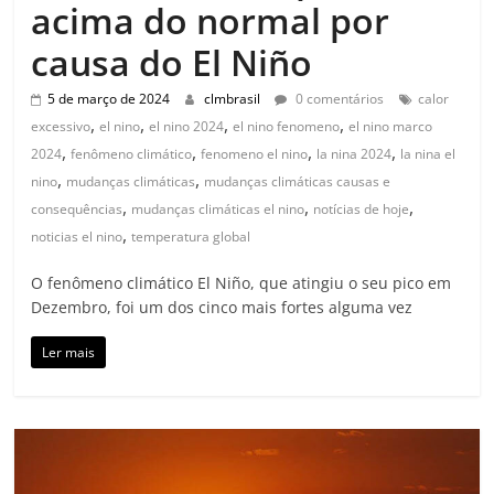
acima do normal por
causa do El Niño
5 de março de 2024
clmbrasil
0 comentários
calor
,
,
,
,
excessivo
el nino
el nino 2024
el nino fenomeno
el nino marco
,
,
,
,
2024
fenômeno climático
fenomeno el nino
la nina 2024
la nina el
,
,
nino
mudanças climáticas
mudanças climáticas causas e
,
,
,
consequências
mudanças climáticas el nino
notícias de hoje
,
noticias el nino
temperatura global
O fenômeno climático El Niño, que atingiu o seu pico em
Dezembro, foi um dos cinco mais fortes alguma vez
Ler mais