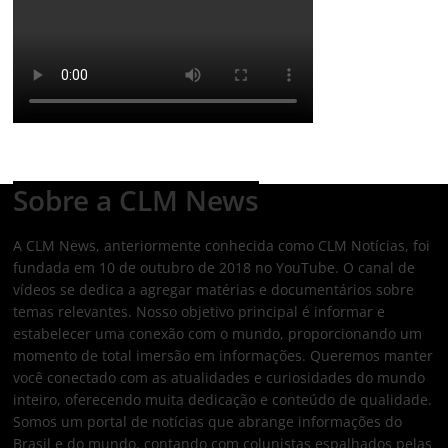
Sobre a CLM News
A CLM News, anteriormente conhecida como CLM Notícias, foi
fundada em 10 de outubro de 2018 no YouTube. O canal de
vídeos se dedica a agregar matérias e documentários sobre
temas relevantes. Nosso objetivo principal é informar e
estabelecer uma conexão com o mundo, proporcionando um
momento de total imersão em informações. Queremos manter
você conectado com as atualidades e curiosidades do mundo
inteiro, oferecendo muita dedicação e conteúdo de qualidade.
Somos um portal de notícias que abrange informações do
Brasil e do mundo, contando com colunistas espalhados pelas