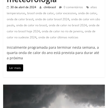
30 de abril de 2024
clmbrasil
0 comentários
altas
,
,
,
,
temperaturas
brasil onda de calor
calor excessivo
onda de calor
,
,
onda de calor brasil
onda de calor brasil 2024
onda de calor em são
,
,
,
paulo
onda de calor no brasil
onda de calor no brasil 2024
onda de
,
,
calor no brasil hoje 2024
onda de calor no rio de janeiro
onda de
,
calor no sudeste 2024
onda de calor últimas notícias
Inicialmente programada para terminar nesta semana, a
quarta onda de calor do ano está prevista para durar até
a próxima
Ler mais