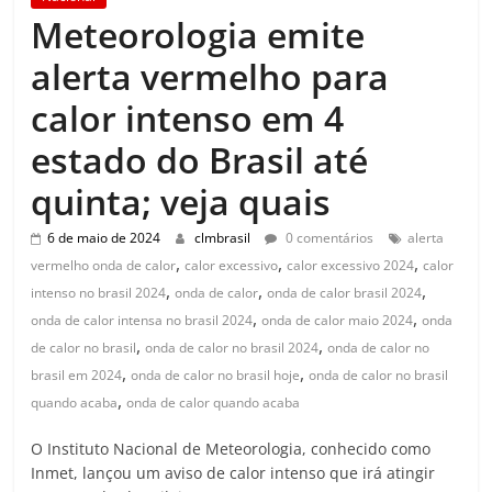
Meteorologia emite
alerta vermelho para
calor intenso em 4
estado do Brasil até
quinta; veja quais
6 de maio de 2024
clmbrasil
0 comentários
alerta
,
,
,
vermelho onda de calor
calor excessivo
calor excessivo 2024
calor
,
,
,
intenso no brasil 2024
onda de calor
onda de calor brasil 2024
,
,
onda de calor intensa no brasil 2024
onda de calor maio 2024
onda
,
,
de calor no brasil
onda de calor no brasil 2024
onda de calor no
,
,
brasil em 2024
onda de calor no brasil hoje
onda de calor no brasil
,
quando acaba
onda de calor quando acaba
O Instituto Nacional de Meteorologia, conhecido como
Inmet, lançou um aviso de calor intenso que irá atingir