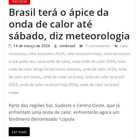
Nacional
Brasil terá o ápice da
onda de calor até
sábado, diz meteorologia
14 de março de 2024
clmbrasil
0 comentários
calor
,
,
,
excessivo
calor excessivo 2024
calor excessivo hoje
calor excessivo
,
,
,
o que pode ser
nova onda de calor
nova onda de calor 2024
nova
,
,
onda de calor atinge brasil nesta semana
onda de calor 2024
onda
,
,
de calor em minas
onda de calor no brasil
onda de calor no brasil
,
,
2024
onda de calor no brasil hoje 2024
onda de calor no brasil
mapa
Parte das regiões Sul, Sudeste e Centro-Oeste, que já
enfrentam uma onda de calor, enfrentarão agora um
fenômeno denominado “cúpula
Ler mais