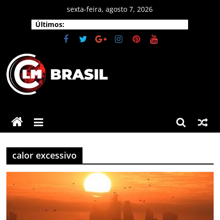
Pular
sexta-feira, agosto 7, 2026
para
Últimos:
o
conteúdo
CLM
Brasil
As
principais
calor excessivo
notícias
do
Brasil
e
do
mundo.