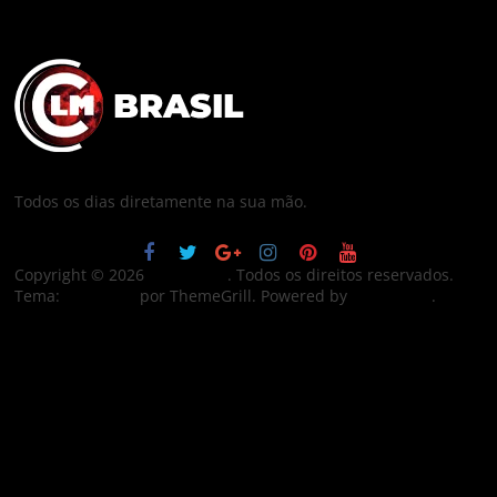
FALE CONOSCO
POLÍTICA DE PRIVACIDADE
TRABALHE CONOSCO
Todos os dias diretamente na sua mão.
Copyright © 2026
CLM Brasil
. Todos os direitos reservados.
Tema:
ColorMag
por ThemeGrill. Powered by
WordPress
.