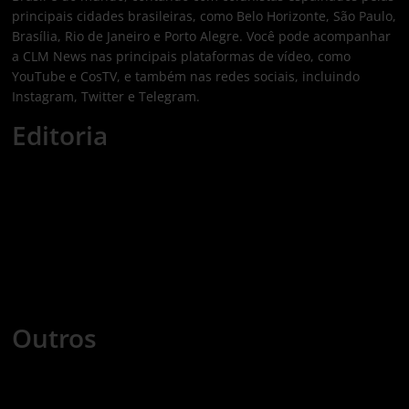
principais cidades brasileiras, como Belo Horizonte, São Paulo,
Brasília, Rio de Janeiro e Porto Alegre. Você pode acompanhar
a CLM News nas principais plataformas de vídeo, como
YouTube e CosTV, e também nas redes sociais, incluindo
Instagram, Twitter e Telegram.
Editoria
Economia
Nacional
Internacional
Esportes
Tecnologia
Mundo Cristão
Saúde
Games
Cursos
Outros
COLUNISTAS
COMERCIAL