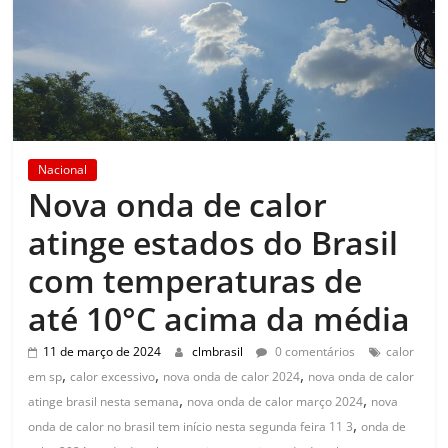
Nacional
Nova onda de calor
atinge estados do Brasil
com temperaturas de
até 10°C acima da média
11 de março de 2024
clmbrasil
0 comentários
calor
,
,
,
em sp
calor excessivo
nova onda de calor 2024
nova onda de calor
,
,
atinge brasil nesta semana
nova onda de calor março 2024
nova
,
onda de calor no brasil tem início nesta segunda feira 11 3
onda de