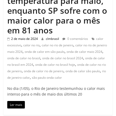
temperatura para maio,
enquanto SP sofre com o
maior calor para o mês
em 81 anos
2 de maio de 2024
clmbrasil
0 comentários
calor
,
,
,
excessivo
calor no rio
calor no rio de janeiro
calor no rio de janeiro
,
,
,
maio 2024
onda de calor em são paulo
onda de calor maio 2024
,
,
onda de calor no brasil
onda de calor no brasil 2024
onda de calor
,
,
no brasil em 2024
onda de calor no brasil hoje
onda de calor no rio
,
,
,
de janeiro
onda de calor rio de janeiro
onda de calor são paulo
rio
,
de janeiro calor
são paulo onda calor
No dia (1/05), o Rio de Janeiro testemunhou o calor mais
intenso para o mês de maio dos últimos 20
Ler mais