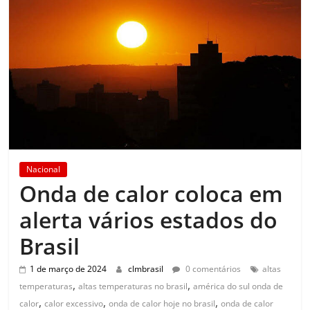
Nacional
Onda de calor coloca em
alerta vários estados do
Brasil
1 de março de 2024
clmbrasil
0 comentários
altas
,
,
temperaturas
altas temperaturas no brasil
américa do sul onda de
,
,
,
calor
calor excessivo
onda de calor hoje no brasil
onda de calor