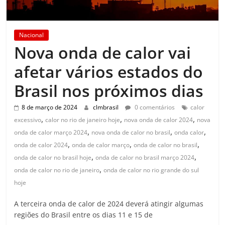
Nacional
Nova onda de calor vai
afetar vários estados do
Brasil nos próximos dias
8 de março de 2024
clmbrasil
0 comentários
calor
,
,
,
excessivo
calor no rio de janeiro hoje
nova onda de calor 2024
nova
,
,
,
onda de calor março 2024
nova onda de calor no brasil
onda calor
,
,
,
onda de calor 2024
onda de calor março
onda de calor no brasil
,
,
onda de calor no brasil hoje
onda de calor no brasil março 2024
,
onda de calor no rio de janeiro
onda de calor no rio grande do sul
hoje
A terceira onda de calor de 2024 deverá atingir algumas
regiões do Brasil entre os dias 11 e 15 de