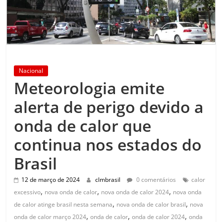
Nacional
Meteorologia emite
alerta de perigo devido a
onda de calor que
continua nos estados do
Brasil
12 de março de 2024
clmbrasil
0 comentários
calor
,
,
,
excessivo
nova onda de calor
nova onda de calor 2024
nova onda
,
,
de calor atinge brasil nesta semana
nova onda de calor brasil
nova
,
,
,
onda de calor março 2024
onda de calor
onda de calor 2024
onda