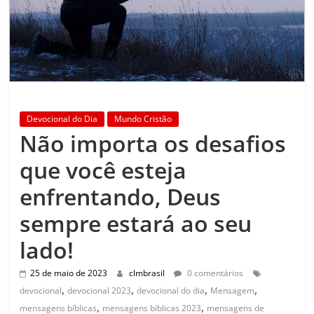
Devocional do Dia
Mundo Cristão
Não importa os desafios
que você esteja
enfrentando, Deus
sempre estará ao seu
lado!
25 de maio de 2023
clmbrasil
0 comentários
,
,
,
,
devocional
devocional 2023
devocional do dia
Mensagem
,
,
mensagens bíblicas
mensagens bíblicas 2023
mensagens de