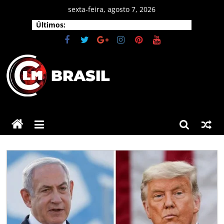
Pular
sexta-feira, agosto 7, 2026
para
Últimos:
o
conteúdo
CLM
Brasil
As
principais
notícias
do
Brasil
e
do
mundo.