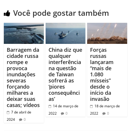
Você pode gostar também
Barragem da
China diz que
Forças
cidade russa
qualquer
russas
rompe e
interferência
lançaram
provoca
na questão
“mais de
inundações
de Taiwan
1.080
severas
sofrerá as
mísseis”
forçando
‘piores
desde o
milhares a
consequênci
início da
deixar suas
as’
invasão
casas; vídeos
14 de março de
18 de março de
7 de abril de
2022
0
2022
0
2024
0