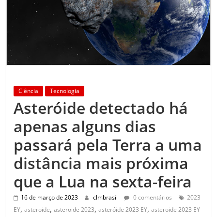
Ciência
Tecnologia
Asteróide detectado há
apenas alguns dias
passará pela Terra a uma
distância mais próxima
que a Lua na sexta-feira
16 de março de 2023
clmbrasil
0 comentários
2023
,
,
,
,
EY
asteroide
asteroide 2023
asteróide 2023 EY
asteroide 2023 EY