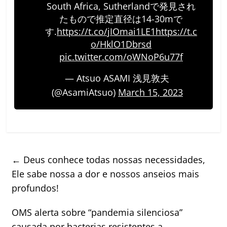
South Africa, Sutherlandで発見され
たもので推定直径は14-30mで
す.
https://t.co/jIOmai1LE1
https://t.c
o/HklO1Dbrsd
pic.twitter.com/oWNoP6u77f
— Atsuo ASAMI 浅見敦夫
(@AsamiAtsuo)
March 15, 2023
←
Deus conhece todas nossas necessidades,
Ele sabe nossa a dor e nossos anseios mais
profundos!
OMS alerta sobre “pandemia silenciosa”
causada por bacterias resistentes a