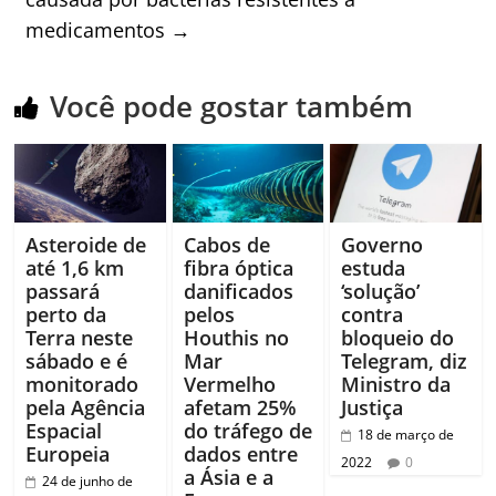
medicamentos
→
Você pode gostar também
Asteroide de
Cabos de
Governo
até 1,6 km
fibra óptica
estuda
passará
danificados
‘solução’
perto da
pelos
contra
Terra neste
Houthis no
bloqueio do
sábado e é
Mar
Telegram, diz
monitorado
Vermelho
Ministro da
pela Agência
afetam 25%
Justiça
Espacial
do tráfego de
18 de março de
Europeia
dados entre
2022
0
a Ásia e a
24 de junho de