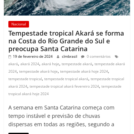
Nacional
Tempestade tropical Akará se forma
na Costa do Rio Grande do Sul e
preocupa Santa Catarina
19 de fevereiro de 2024
clmbrasil
0 comentários
,
,
,
,
akará
akará 2024
akará hoje
tempestade akará
tempestade akará
,
,
,
2024
tempestade akará hoje
tempestade akará hoje 2024
,
,
tempestade tropical
tempestade tropical akará
tempestade tropical
,
,
akará 2024
tempestade tropical akará fevereiro 2024
tempestade
tropical akará hoje 2024
A semana em Santa Catarina começa com
tempo instável e previsão de chuvas
dispersas em todas as regiões, segundo a