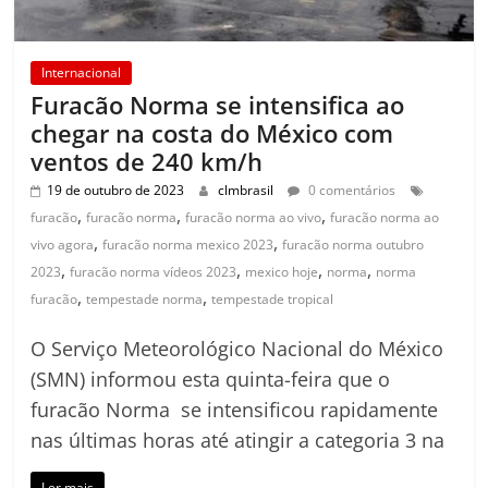
Internacional
Furacão Norma se intensifica ao
chegar na costa do México com
ventos de 240 km/h
19 de outubro de 2023
clmbrasil
0 comentários
,
,
,
furacão
furacão norma
furacão norma ao vivo
furacão norma ao
,
,
vivo agora
furacão norma mexico 2023
furacão norma outubro
,
,
,
,
2023
furacão norma vídeos 2023
mexico hoje
norma
norma
,
,
furacão
tempestade norma
tempestade tropical
O Serviço Meteorológico Nacional do México
(SMN) informou esta quinta-feira que o
furacão Norma se intensificou rapidamente
nas últimas horas até atingir a categoria 3 na
Ler mais