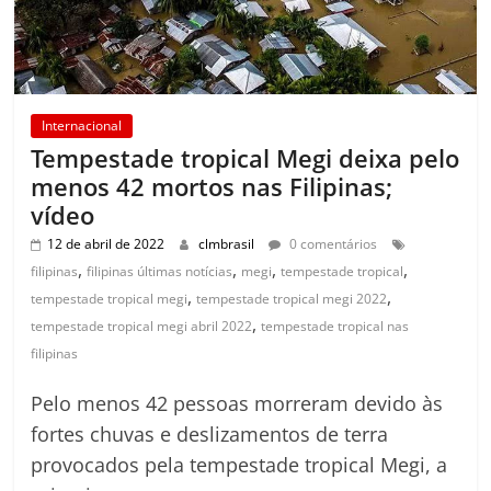
Internacional
Tempestade tropical Megi deixa pelo
menos 42 mortos nas Filipinas;
vídeo
12 de abril de 2022
clmbrasil
0 comentários
,
,
,
,
filipinas
filipinas últimas notícias
megi
tempestade tropical
,
,
tempestade tropical megi
tempestade tropical megi 2022
,
tempestade tropical megi abril 2022
tempestade tropical nas
filipinas
Pelo menos 42 pessoas morreram devido às
fortes chuvas e deslizamentos de terra
provocados pela tempestade tropical Megi, a