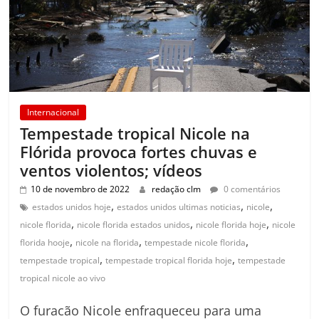
Internacional
Tempestade tropical Nicole na
Flórida provoca fortes chuvas e
ventos violentos; vídeos
10 de novembro de 2022
redação clm
0 comentários
,
,
,
estados unidos hoje
estados unidos ultimas noticias
nicole
,
,
,
nicole florida
nicole florida estados unidos
nicole florida hoje
nicole
,
,
,
florida hooje
nicole na florida
tempestade nicole florida
,
,
tempestade tropical
tempestade tropical florida hoje
tempestade
tropical nicole ao vivo
O furacão Nicole enfraqueceu para uma