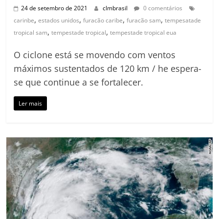
24 de setembro de 2021
clmbrasil
0 comentários
,
,
,
,
carinbe
estados unidos
furacão caribe
furacão sam
tempesatade
,
,
tropical sam
tempestade tropical
tempestade tropical eua
O ciclone está se movendo com ventos
máximos sustentados de 120 km / he espera-
se que continue a se fortalecer.
Ler mais