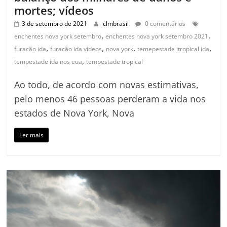
mortes; vídeos
3 de setembro de 2021
clmbrasil
0 comentários
,
,
enchentes nova york setembro
enchentes nova york setembro 2021
,
,
,
,
furacão ida
furacão ida vídeos
nova york
temepestade itropical ida
,
tempestade ida nos eua
tempestade tropical
Ao todo, de acordo com novas estimativas,
pelo menos 46 pessoas perderam a vida nos
estados de Nova York, Nova
Ler mais