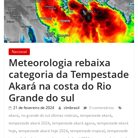
Nacional
Meteorologia rebaixa
categoria da Tempestade
Akará na costa do Rio
Grande do sul
21 de fevereiro de 2024
clmbrasil
0 comentários
,
,
,
akará
rio grande do sul últimas notícias
tempestade akará
,
,
tempestade akará 2024
tempestade akará agora
tempestade akará
,
,
,
hoje
tempestade akará hoje 2024
tempestade tropical
tempestade
,
,