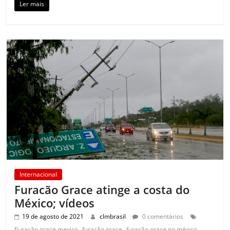
Ler mais
Internacional
Furacão Grace atinge a costa do
México; vídeos
19 de agosto de 2021
clmbrasil
0 comentários
,
,
,
fiuracão grace mexico
furacão grace
furacão grace no méxico