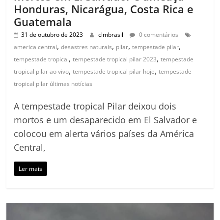
Honduras, Nicarágua, Costa Rica e
Guatemala
31 de outubro de 2023
clmbrasil
0 comentários
,
,
,
,
america central
desastres naturais
pilar
tempestade pilar
,
,
tempestade tropical
tempestade tropical pilar 2023
tempestade
,
,
tropical pilar ao vivo
tempestade tropical pilar hoje
tempestade
tropical pilar últimas notícias
A tempestade tropical Pilar deixou dois
mortos e um desaparecido em El Salvador e
colocou em alerta vários países da América
Central,
Ler mais