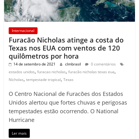
Internacional
Furacão Nicholas atinge a costa do
Texas nos EUA com ventos de 120
quilômetros por hora
14 de setembro de 2021
clmbrasil
0 comentários
,
,
,
estados unidos
furacao nicholas
furacão nicholas texas eua
,
,
Nicholas
tempestade tropical
Texas
O Centro Nacional de Furacões dos Estados
Unidos alertou que fortes chuvas e perigosas
tempestades estão ocorrendo. O National
Hurricane
Ler mais