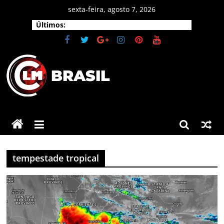
Pular
sexta-feira, agosto 7, 2026
para
Últimos:
o
conteúdo
CLM
Brasil
As
principais
tempestade tropical
notícias
do
Brasil
e
do
mundo.