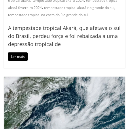
tropical akará
tempestade tropical akará 2024
tempestade tropical
,
,
akará fevereiro 2024
tempestade tropical akará rio grande do sul
tempestade tropical na costa do Rio grande do sul
A tempestade tropical Akará, que afetava o sul
do Brasil, perdeu força e foi rebaixada a uma
depressão tropical de
Ler mais