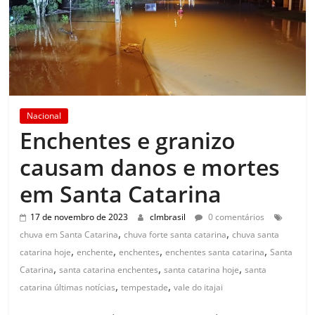
Nacional
Enchentes e granizo
causam danos e mortes
em Santa Catarina
17 de novembro de 2023
clmbrasil
0 comentários
,
,
chuva em Santa Catarina
chuva forte santa catarina
chuva santa
,
,
,
,
catarina hoje
enchente
enchentes
enchentes santa catarina
Santa
,
,
,
Catarina
santa catarina enchentes
santa catarina hoje
santa
,
,
catarina últimas notícias
tempestade
vale do itajai