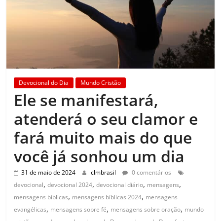
Devocional do Dia
Mundo Cristão
Ele se manifestará,
atenderá o seu clamor e
fará muito mais do que
você já sonhou um dia
31 de maio de 2024
clmbrasil
0 comentários
,
,
,
,
devocional
devocional 2024
devocional diário
mensagens
,
,
mensagens bíblicas
mensagens bíblicas 2024
mensagens
,
,
,
evangélicas
mensagens sobre fé
mensagens sobre oração
mundo