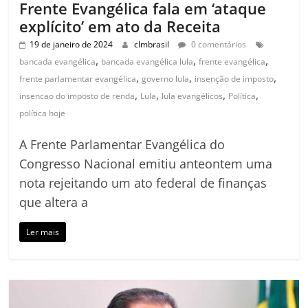
Frente Evangélica fala em ‘ataque
explícito’ em ato da Receita
19 de janeiro de 2024
clmbrasil
0 comentários
,
,
,
bancada evangélica
bancada evangélica lula
frente evangélica
,
,
,
frente parlamentar evangélica
governo lula
insenção de imposto
,
,
,
,
insencao do imposto de renda
Lula
lula evangélicos
Política
política hoje
A Frente Parlamentar Evangélica do
Congresso Nacional emitiu anteontem uma
nota rejeitando um ato federal de finanças
que altera a
Ler mais