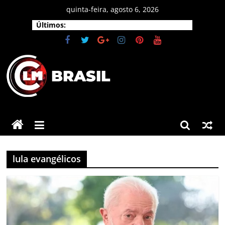
Pular
quinta-feira, agosto 6, 2026
para
Últimos:
o
conteúdo
CLM
Brasil
As
principais
lula evangélicos
notícias
do
Brasil
e
do
mundo.