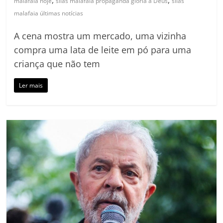
,
,
malafaia hoje
silas malafaia propaganda glória a Deus
silas
malafaia últimas notícias
A cena mostra um mercado, uma vizinha
compra uma lata de leite em pó para uma
criança que não tem
Ler mais