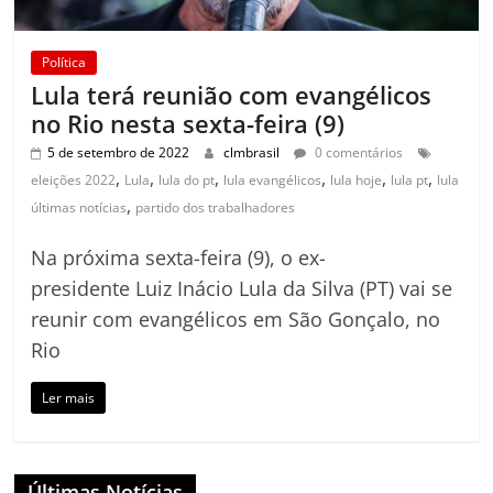
Política
Lula terá reunião com evangélicos
no Rio nesta sexta-feira (9)
5 de setembro de 2022
clmbrasil
0 comentários
,
,
,
,
,
,
eleições 2022
Lula
lula do pt
lula evangélicos
lula hoje
lula pt
lula
,
últimas notícias
partido dos trabalhadores
Na próxima sexta-feira (9), o ex-
presidente Luiz Inácio Lula da Silva (PT) vai se
reunir com evangélicos em São Gonçalo, no
Rio
Ler mais
Últimas Notícias