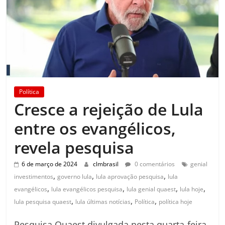
Política
Cresce a rejeição de Lula
entre os evangélicos,
revela pesquisa
6 de março de 2024
clmbrasil
0 comentários
genial
,
,
,
investimentos
governo lula
lula aprovação pesquisa
lula
,
,
,
,
evangélicos
lula evangélicos pesquisa
lula genial quaest
lula hoje
,
,
,
lula pesquisa quaest
lula últimas notícias
Política
política hoje
Pesquisa Quaest divulgada nesta quarta-feira