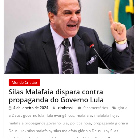
Mundo Cristão
Silas Malafaia dispara contra
propaganda do Governo Lula
4 de janeiro de 2024
clmbrasil
0 comentários
glória
,
,
,
,
,
a Deus
governo lula
lula evangélicos
malafaia
malafaia hoje
,
,
malafaia propaganda governo lula
política hoje
propaganda glória a
,
,
,
Deus lula
silas malafaia
silas malafaia glória a Deus lula
Silas