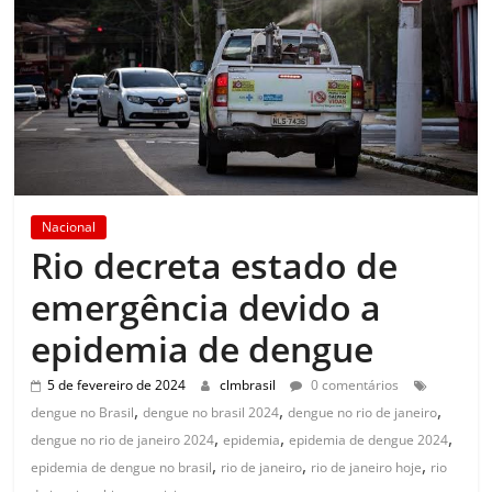
Nacional
Rio decreta estado de
emergência devido a
epidemia de dengue
5 de fevereiro de 2024
clmbrasil
0 comentários
,
,
,
dengue no Brasil
dengue no brasil 2024
dengue no rio de janeiro
,
,
,
dengue no rio de janeiro 2024
epidemia
epidemia de dengue 2024
,
,
,
epidemia de dengue no brasil
rio de janeiro
rio de janeiro hoje
rio