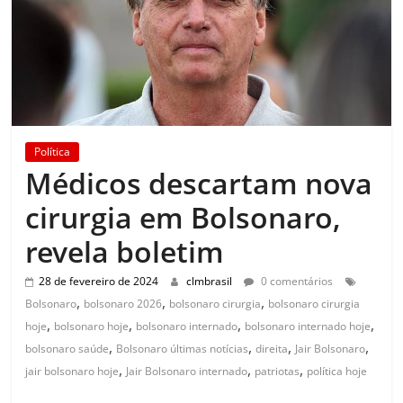
Política
Médicos descartam nova
cirurgia em Bolsonaro,
revela boletim
28 de fevereiro de 2024
clmbrasil
0 comentários
,
,
,
Bolsonaro
bolsonaro 2026
bolsonaro cirurgia
bolsonaro cirurgia
,
,
,
,
hoje
bolsonaro hoje
bolsonaro internado
bolsonaro internado hoje
,
,
,
,
bolsonaro saúde
Bolsonaro últimas notícias
direita
Jair Bolsonaro
,
,
,
jair bolsonaro hoje
Jair Bolsonaro internado
patriotas
política hoje