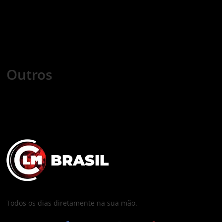
Internacional
Esportes
Tecnologia
Mundo Cristão
Saúde
Games
Cursos
Outros
COLUNISTAS
COMERCIAL
FALE CONOSCO
POLÍTICA DE PRIVACIDADE
TRABALHE CONOSCO
Todos os dias diretamente na sua mão.