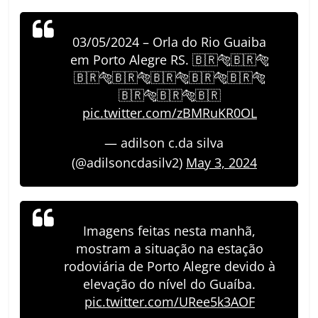
03/05/2024 – Orla do Rio Guaiba
em Porto Alegre RS. 🇧🇷🐅🇧🇷🐅
🇧🇷🐅🇧🇷🐅🇧🇷🐅🇧🇷🐅🇧🇷🐅
🇧🇷🐅🇧🇷🐅🇧🇷
pic.twitter.com/zBMRuKR0OL
— adilson c.da silva
(@adilsoncdasilv2)
May 3, 2024
Imagens feitas nesta manhã,
mostram a situação na estação
rodoviária de Porto Alegre devido à
elevação do nível do Guaíba.
pic.twitter.com/URee5k3AOF