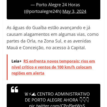
— Porto Alegre 24 Horas
(@portoalegre24h)
May 3, 2024
As águas do Guaíba estão avançando e já
causam alagamentos em algumas vias, como
partes da Orla, na Zona Sul, e as avenidas
Mauá e Conceição, no acesso à Capital.
Leia+
RS enfrenta novos temporais; rios em
nível crítico e ventos de 100 km/h colocam
regiões em alerta
🚨⚡🌊 CENTRO ADMINISTRATIVO
DE PORTO ALEGRE AHORA 👇👇👇
pic.twitter.com/CPof9etWsS