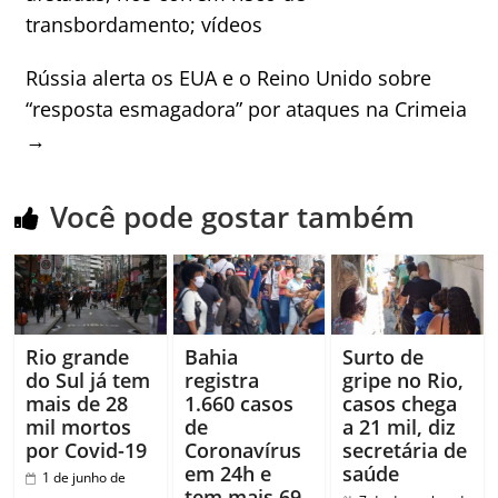
transbordamento; vídeos
Rússia alerta os EUA e o Reino Unido sobre
“resposta esmagadora” por ataques na Crimeia
→
Você pode gostar também
Rio grande
Bahia
Surto de
do Sul já tem
registra
gripe no Rio,
mais de 28
1.660 casos
casos chega
mil mortos
de
a 21 mil, diz
por Covid-19
Coronavírus
secretária de
em 24h e
saúde
1 de junho de
tem mais 69