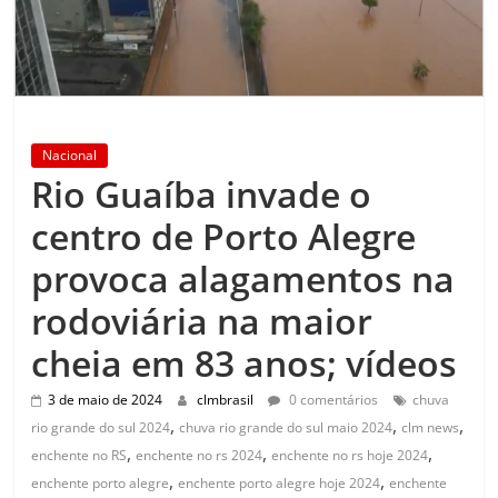
Nacional
Rio Guaíba invade o
centro de Porto Alegre
provoca alagamentos na
rodoviária na maior
cheia em 83 anos; vídeos
3 de maio de 2024
clmbrasil
0 comentários
chuva
,
,
,
rio grande do sul 2024
chuva rio grande do sul maio 2024
clm news
,
,
,
enchente no RS
enchente no rs 2024
enchente no rs hoje 2024
,
,
enchente porto alegre
enchente porto alegre hoje 2024
enchente