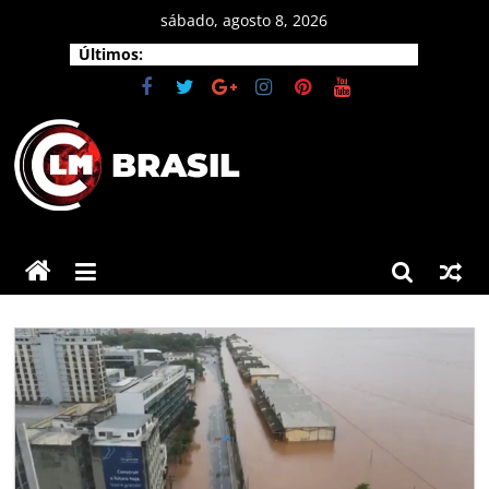
Pular
sábado, agosto 8, 2026
para
Últimos:
o
conteúdo
CLM
Brasil
As
principais
notícias
do
Brasil
e
do
mundo.