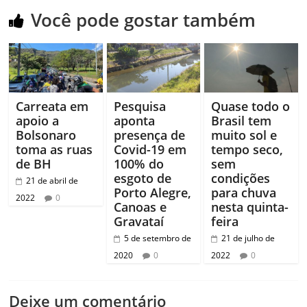
Você pode gostar também
Carreata em
Pesquisa
Quase todo o
apoio a
aponta
Brasil tem
Bolsonaro
presença de
muito sol e
toma as ruas
Covid-19 em
tempo seco,
de BH
100% do
sem
esgoto de
condições
21 de abril de
Porto Alegre,
para chuva
2022
0
Canoas e
nesta quinta-
Gravataí
feira
5 de setembro de
21 de julho de
2020
0
2022
0
Deixe um comentário