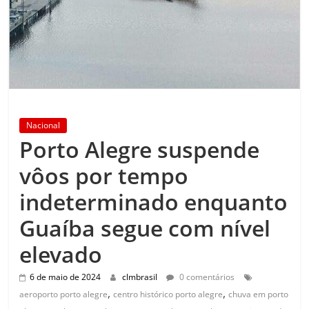
Nacional
Porto Alegre suspende
vôos por tempo
indeterminado enquanto
Guaíba segue com nível
elevado
6 de maio de 2024
clmbrasil
0 comentários
,
,
aeroporto porto alegre
centro histórico porto alegre
chuva em porto