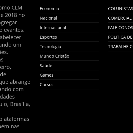
como CLM
Economia
COLUNISTA
de 2018 no
Nacional
COMERCIAL
agregar
Internacional
FALE CONO
elevantes.
tabelecer
Esportes
POLÍTICA DE
nando um
Tecnologia
TRABALHE 
es.
Mundo Cristão
as
Saúde
eiro,
 de
Games
 que abrange
Cursos
tando com
idades
lo, Brasília,
plataformas
mbém nas