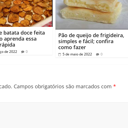
e batata doce feita
Pão de queijo de frigideira,
o aprenda essa
simples e fácil; confira
 rápida
como fazer
ço de 2022
0
5 de maio de 2022
0
cado.
Campos obrigatórios são marcados com
*