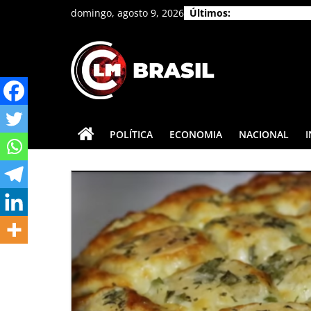
Pular
domingo, agosto 9, 2026
Últimos:
para
o
conteúdo
CLM
Brasil
POLÍTICA
ECONOMIA
NACIONAL
As
principais
notícias
do
Brasil
e
do
mundo.