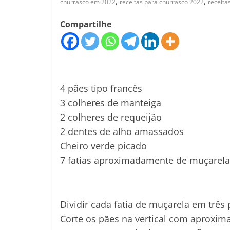
,
,
churrasco em 2022
receitas para churrasco 2022
receita
Compartilhe
INGREDIENTES
4 pães tipo francês
3 colheres de manteiga
2 colheres de requeijão
2 dentes de alho amassados
Cheiro verde picado
7 fatias aproximadamente de muçarela
MODO DE PREPARO
Dividir cada fatia de muçarela em três p
Corte os pães na vertical com aproxim