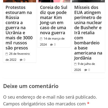
Protestos
Coreia do Sul
Mísseis dos
estouram na
diz que pode
EUA atingem
Rússia
matar Kim
perímetro de
contra a
Jong-un em
usina nuclear
guerra na
caso de uma
de Bushehr e
Ucrânia e
nova guerra
Irã retalia
mais de 3000
com
14 de março de
mil russos
bombardeio
2024
0
são presos
a base
americana na
26 de fevereiro
Jordânia
de 2022
0
9 de julho de
2026
0
Deixe um comentário
O seu endereço de e-mail não será publicado.
Campos obrigatórios são marcados com
*