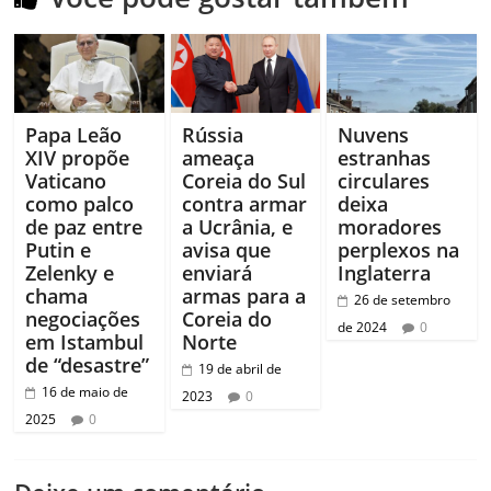
Papa Leão
Rússia
Nuvens
XIV propõe
ameaça
estranhas
Vaticano
Coreia do Sul
circulares
como palco
contra armar
deixa
de paz entre
a Ucrânia, e
moradores
Putin e
avisa que
perplexos na
Zelenky e
enviará
Inglaterra
chama
armas para a
26 de setembro
negociações
Coreia do
de 2024
0
em Istambul
Norte
de “desastre”
19 de abril de
16 de maio de
2023
0
2025
0