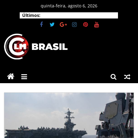
Pular
quinta-feira, agosto 6, 2026
para
Últimos:
o
conteúdo
CLM
Brasil
As
principais
notícias
do
Brasil
e
do
mundo.