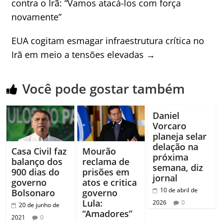
contra o Irã: “Vamos atacá-los com força
novamente”
EUA cogitam esmagar infraestrutura crítica no
Irã em meio a tensões elevadas
→
Você pode gostar também
Daniel
Vorcaro
planeja selar
delação na
Casa Civil faz
Mourão
próxima
balanço dos
reclama de
semana, diz
900 dias do
prisões em
jornal
governo
atos e critica
10 de abril de
Bolsonaro
governo
Lula:
2026
0
20 de junho de
“Amadores”
2021
0