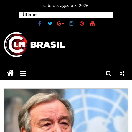
Pular
sábado, agosto 8, 2026
para
Últimos:
o
conteúdo
CLM
Brasil
As
principais
notícias
do
Brasil
e
do
mundo.