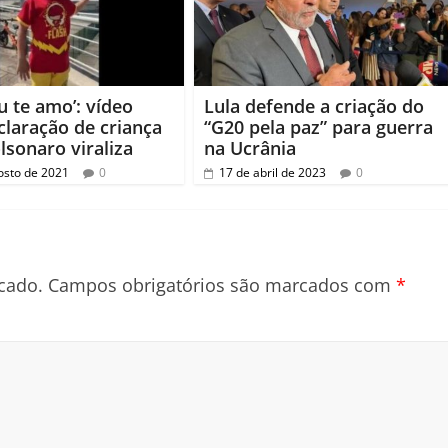
eu te amo’: vídeo
Lula defende a criação do
laração de criança
“G20 pela paz” para guerra
lsonaro viraliza
na Ucrânia
osto de 2021
0
17 de abril de 2023
0
cado.
Campos obrigatórios são marcados com
*