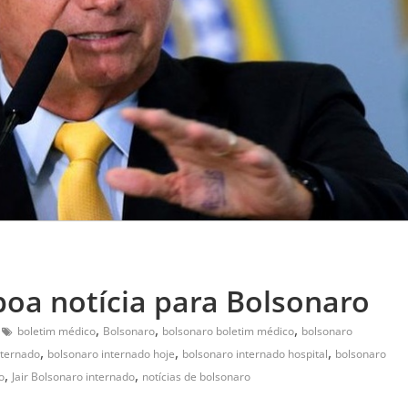
boa notícia para Bolsonaro
,
,
,
boletim médico
Bolsonaro
bolsonaro boletim médico
bolsonaro
,
,
,
nternado
bolsonaro internado hoje
bolsonaro internado hospital
bolsonaro
,
,
o
Jair Bolsonaro internado
notícias de bolsonaro