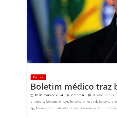
Política
Boletim médico traz 
16 de maio de 2024
clmbrasil
0 comentários
,
,
,
erisepela
bolsonaro hoje
bolsonaro hospital
bolsonaro i
,
,
,
sp
bolsonaro transferido
doença bolsonaro
Jair Bolsonar