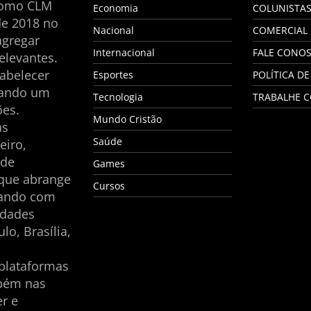
como CLM
Economia
COLUNISTA
de 2018 no
Nacional
COMERCIAL
agregar
Internacional
FALE CONO
elevantes.
tabelecer
Esportes
POLÍTICA DE
nando um
Tecnologia
TRABALHE 
es.
Mundo Cristão
as
Saúde
eiro,
 de
Games
 que abrange
Cursos
tando com
idades
lo, Brasília,
plataformas
mbém nas
er e