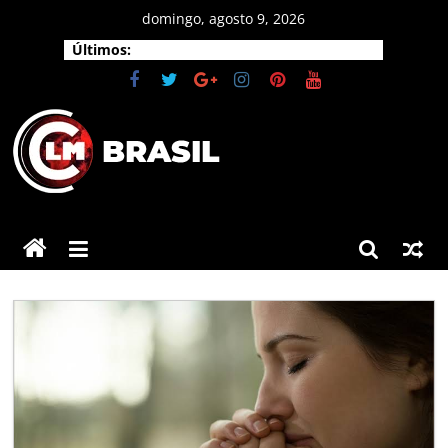
Pular
domingo, agosto 9, 2026
para
Últimos:
o
conteúdo
CLM
Brasil
As
principais
notícias
do
Brasil
e
do
mundo.