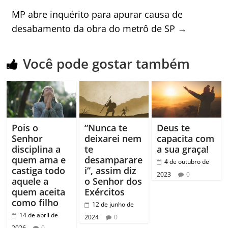
MP abre inquérito para apurar causa de
desabamento da obra do metrô de SP
→
Você pode gostar também
Pois o
“Nunca te
Deus te
Senhor
deixarei nem
capacita com
disciplina a
te
a sua graça!
quem ama e
desamparare
4 de outubro de
castiga todo
i”, assim diz
2023
0
aquele a
o Senhor dos
quem aceita
Exércitos
como filho
12 de junho de
14 de abril de
2024
0
2026
0