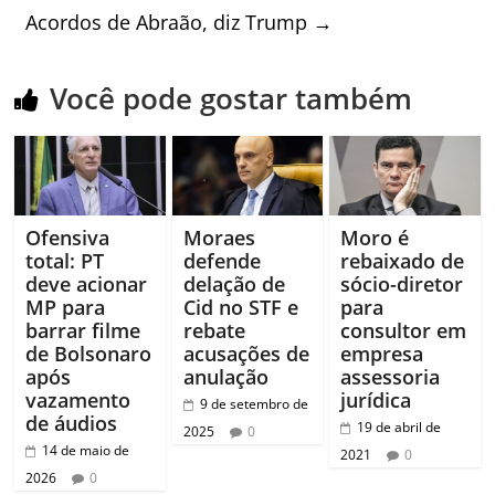
Acordos de Abraão, diz Trump
→
Você pode gostar também
Ofensiva
Moraes
Moro é
total: PT
defende
rebaixado de
deve acionar
delação de
sócio-diretor
MP para
Cid no STF e
para
barrar filme
rebate
consultor em
de Bolsonaro
acusações de
empresa
após
anulação
assessoria
vazamento
jurídica
9 de setembro de
de áudios
19 de abril de
2025
0
14 de maio de
2021
0
2026
0