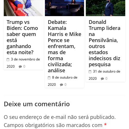
Trump vs
Debate:
Donald
Biden: Como
Kamala
Trump lidera
saber quem
Harris e Mike
na
está
Pence se
Pensilvânia,
ganhando
enfrentam,
outros
esta noite?
mas de
estados
forma
indecisos diz
3 de novembro de
civilizada;
pesquisa
2020
0
análise
31 de outubro de
8 de outubro de
2020
0
2020
0
Deixe um comentário
O seu endereço de e-mail não será publicado.
Campos obrigatórios são marcados com
*