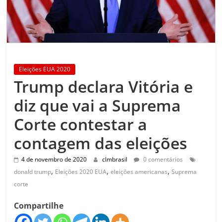
Eleições EUA 2020
Trump declara Vitória e
diz que vai a Suprema
Corte contestar a
contagem das eleições
4 de novembro de 2020
clmbrasil
0 comentários
,
,
,
donald trump
Eleições 2020 EUA
eleições americanas
Suprema
corte
Compartilhe