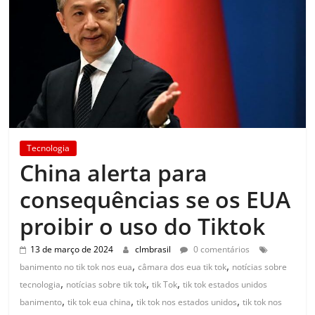
Tecnologia
China alerta para
consequências se os EUA
proibir o uso do Tiktok
13 de março de 2024
clmbrasil
0 comentários
,
,
banimento no tik tok nos eua
câmara dos eua tik tok
notícias sobre
,
,
,
tecnologia
notícias sobre tik tok
tik Tok
tik tok estados unidos
,
,
,
banimento
tik tok eua china
tik tok nos estados unidos
tik tok nos